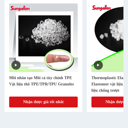
Mồi nhân tạo Mồi cá tùy chỉnh TPE
Thermoplastic Elas
Vật liệu thô TPE/TPR/TPU Granules
Elastomer vật liệu hạ
liệu chống trượt
Nhận được giá tốt nhất
Nhận được gi