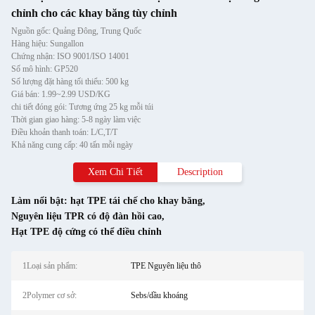
chỉnh cho các khay băng tùy chỉnh
Nguồn gốc: Quảng Đông, Trung Quốc
Hàng hiệu: Sungallon
Chứng nhận: ISO 9001/ISO 14001
Số mô hình: GP520
Số lượng đặt hàng tối thiểu: 500 kg
Giá bán: 1.99~2.99 USD/KG
chi tiết đóng gói: Tương ứng 25 kg mỗi túi
Thời gian giao hàng: 5-8 ngày làm việc
Điều khoản thanh toán: L/C,T/T
Khả năng cung cấp: 40 tấn mỗi ngày
Xem Chi Tiết
Description
Làm nổi bật:
hạt TPE tái chế cho khay băng
,
Nguyên liệu TPR có độ đàn hồi cao
,
Hạt TPE độ cứng có thể điều chỉnh
1Loại sản phẩm:
TPE Nguyên liệu thô
2Polymer cơ sở:
Sebs/dầu khoáng