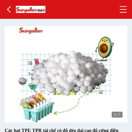
2
/
7
Các hạt TPE TPR tái chế có độ dẻo dai cao độ cứng điều