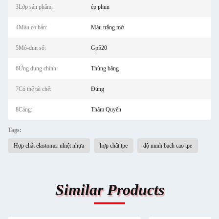
3Lớp sản phẩm:
ép phun
4Màu cơ bản:
Màu trắng mờ
5Mô-đun số:
Gp520
6Ứng dụng chính:
Thùng băng
7Có thể tái chế:
Đúng
8Cảng:
Thâm Quyến
Tags:
Hợp chất elastomer nhiệt nhựa
hợp chất tpe
độ minh bạch cao tpe
Similar Products