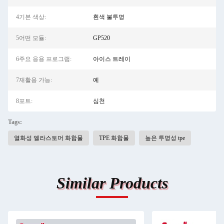
4기본 색상:
흰색 불투명
5어떤 모듈:
GP520
6주요 응용 프로그램:
아이스 트레이
7재활용 가능:
예
8포트:
심천
Tags:
열화성 엘라스토머 화합물
TPE 화합물
높은 투명성 tpe
Similar Products