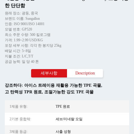
한 단단함
원래 장소: 광둥, 중국
브랜드 이름: Sungallon
인증: ISO 9001/ISO 14001
모델 번호: GP520
최소 주문 수량: 500 킬로그램
가격: 1.99~2.99 USD/KG
포장 세부 사항: 각각 한 봉지당 25kg
배달 시간: 5~8일
지불 조건: L/C,T/T
공급 능력: 일 당 40 톤
세부사항
Description
강조하다:
아이스 트레이용 재활용 가능한 TPE 곡물
,
고 탄력성 TPR 원료
,
조절가능한 강도 TPE 곡물
1제품 유형:
TPE 원료
2기본 중합체:
세브/미네랄 오일
3제품 등급:
사출 성형