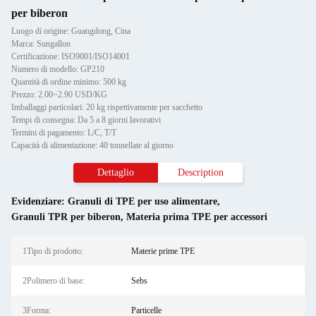
per biberon
Luogo di origine: Guangdong, Cina
Marca: Sungallon
Certificazione: ISO9001/ISO14001
Numero di modello: GP210
Quantità di ordine minimo: 500 kg
Prezzo: 2.00~2.90 USD/KG
Imballaggi particolari: 20 kg rispettivamente per sacchetto
Tempi di consegna: Da 5 a 8 giorni lavorativi
Termini di pagamento: L/C, T/T
Capacità di alimentazione: 40 tonnellate al giorno
Dettaglio
Description
Evidenziare:
Granuli di TPE per uso alimentare
,
Granuli TPR per biberon
,
Materia prima TPE per accessori
1Tipo di prodotto:
Materie prime TPE
2Polimero di base:
Sebs
3Forma:
Particelle