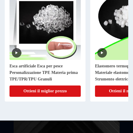
Esca artificiale Esca per pesce
Elastomero termopla
Personalizzazione TPE Materia prima
Materiale elastomero 
TPE/TPR/TPU Granuli
Strumento elettrico 
antiscivolo
Ottieni il miglior prezzo
Ottieni il mi