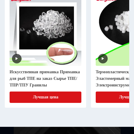
Искусственная приманка Приманка
Термопластический
для рыб ТПЕ на заказ Сырье ТПЕ/
Эластомерный мат
ТПР/ТПУ Гранилы
Электроинструмен
Антискользящий м
Лучшая цена
Лучшая