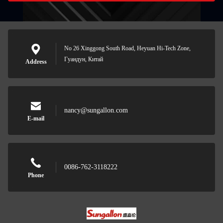
No 26 Xinggong South Road, Heyuan Hi-Tech Zone,
Гуандун, Китай
Address
nancy@sungallon.com
E-mail
0086-762-3118222
Phone