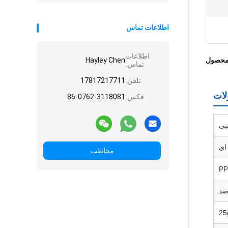
اطلاعات تماس
اطلاعات
محصول
Hayley Chen
تماس:
تلفن:
17817217711
ات
فکس:
86-0762-3118081
بی
ای
مخاطب
PP