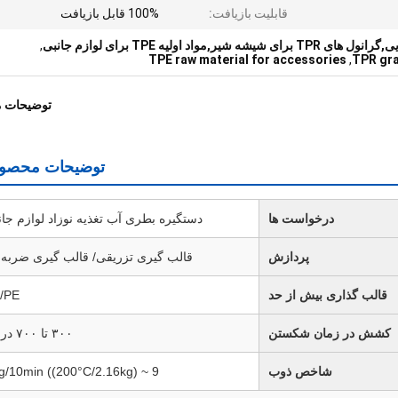
قابلیت بازیافت:
100% قابل بازیافت
,
TPE raw material for accessories
,
TPR gra
توضیحات 
توضیحات محصول
درخواست ها
دستگیره بطری آب تغذیه نوزاد لوازم جان
پردازش
قالب گیری تزریقی/ قالب گیری ضربه 
قالب گذاری بیش از حد
/PE
کشش در زمان شکستن
۳۰۰ تا ۷۰۰ درصد
شاخص ذوب
9 ~ 25g/10min ((200°C/2.16kg)