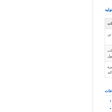
ولید
ت
ات
ول
فیت ذخیره
ند
اعات