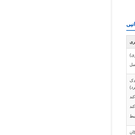
ری
دک
د)