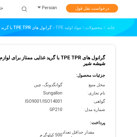
Persian
خا
درخواست نقل قول
خانه
محصولات
مواد اولیه TPE
گرانول های TPE TPR با گرید غذایی ممتاز برای لوازم جانبی شیشه شیر
گرانول های TPE TPR با گرید غذایی ممتاز برای لو
شیشه شیر
جزئیات محصول:
محل منبع:
گوانگدونگ، چین
نام تجاری:
Sungallon
گواهی:
ISO9001/ISO14001
شماره مدل:
GP210
پرداخت:
مقدار حداقل تعداد
500 کیلوگرم