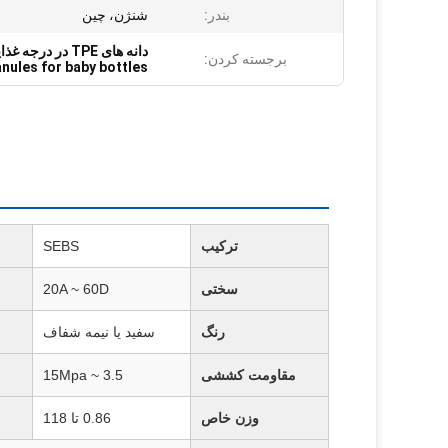
بندر:
شنژن، چین
دانه های TPE در درجه غذایی,گرانول های TPR برای شیشه شیر,مواد اولیه TPE برای لوازم جانبی
برجسته کردن:
nules for baby bottles
ترکیب
SEBS
سختی
20A ~ 60D
رنگ
سفید یا نیمه شفاف
مقاومت کششی
3.5 ~ 15Mpa
وزن خاص
0.86 تا 118