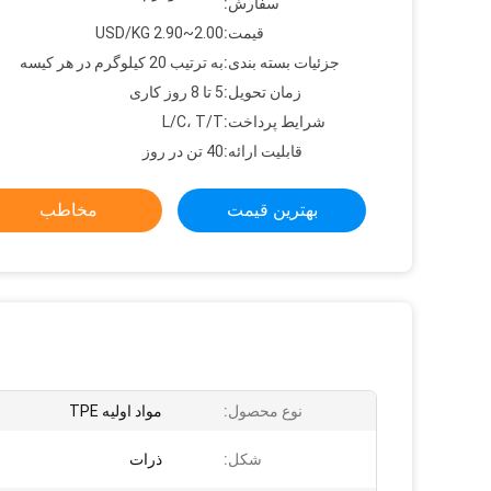
سفارش:
قیمت:
2.00~2.90 USD/KG
جزئیات بسته بندی:
به ترتیب 20 کیلوگرم در هر کیسه
زمان تحویل:
5 تا 8 روز کاری
شرایط پرداخت:
L/C، T/T
قابلیت ارائه:
40 تن در روز
بهترین قیمت
مخاطب
نوع محصول:
مواد اولیه TPE
شکل:
ذرات