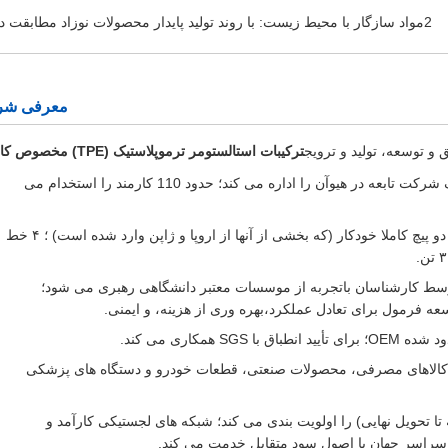
2مواد سازگار با محیط زیست: با روند تولید پایدار محصولات نوزاد مطابقت دارد
معرفی شر
ترکیبات استالستومر ترموپلاستیک (TPE) مخصوص کاربرد
: در سال 2005 در شنژن تاسیس شد؛ یک شرکت تابعه در هیوآن را اداره می کند؛ حدود 110 کارمند را استخدام می
: ۴۰،۰۰۰ متر مربع پایگاه تولید؛ ۱۶ خط تولید دو پیچ کاملا خودکار (که بخشی از آنها از اروپا و ژاپن وارد شده است) ؛ ۴ خط
وسط کارشناسان باتجربه از موسسات معتبر دانشگاهی رهبری می شود؛
ه فرمول برای تعادل عملکرد،بهره وری از هزینه، و ایمنی.
 گسترده در کالاهای مصرفی، محصولات صنعتی، قطعات خودرو و دستگاه های پزشکی
ه تا تحویل نهایی) را اولویت بندی می کند؛ شبکه های لجستیکی کارآمد و
ر سراسر جهان با اصول سود متقابل خدمت می کند.