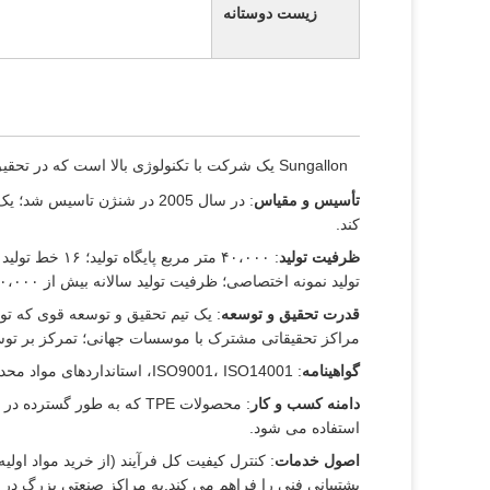
زیست دوستانه
Sungallon یک شرکت با تکنولوژی بالا است که در تحقیق و توسعه، تولید و ترویج
تأسیس و مقیاس
کند.
ظرفیت تولید
تولید نمونه اختصاصی؛ ظرفیت تولید سالانه بیش از ۳۰،۰۰۰ تن.
قدرت تحقیق و توسعه
: یک تیم تحقیق و توسعه قوی که ت
مراکز تحقیقاتی مشترک با موسسات جهانی؛ تمرکز بر توسع
گواهینامه
: ISO9001، ISO14001، استانداردهای مواد محدود شده OEM؛ برای تأیید انطباق با SGS همکاری می کند.
دامنه کسب و کار
: محصولات TPE که به طور
استفاده می شود.
اصول خدمات
: کنترل کیفیت کل فرآیند (از خرید مواد اولی
پشتیبانی فنی را فراهم می کند.به مراکز صنعتی بزرگ د