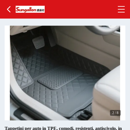
2
/
8
Tappetini per auto in TPE, comodi, resistenti, antiscivolo, in