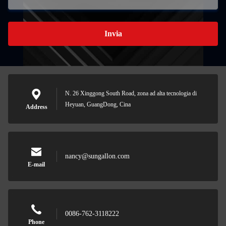
Invia
N. 26 Xinggong South Road, zona ad alta tecnologia di
Heyuan, GuangDong, Cina
Address
nancy@sungallon.com
E-mail
0086-762-3118222
Phone