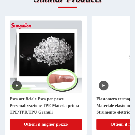
Esca artificiale Esca per pesce
Elastomero termopla
Personalizzazione TPE Materia prima
Materiale elastomero 
TPE/TPR/TPU Granuli
Strumento elettrico 
antiscivolo
Ottieni il miglior prezzo
Ottieni il mi