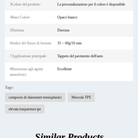
3Colore del prodotto:
La personalizzazione per il colore è disponibile
4Base Colore:
Opaco bianco
5Durezza:
Durezza
6Indice del flusso di fusione:
35 ~ 60g/10 min
7Applicazione principale:
Tappeto del pavimento dell'auto
8Resistenza agli agenti
Eccellente
atmosferici:
Tags:
composto di elastomeri termoplastici
Mescola TPE
elevata trasparenza tpe
Similar Products