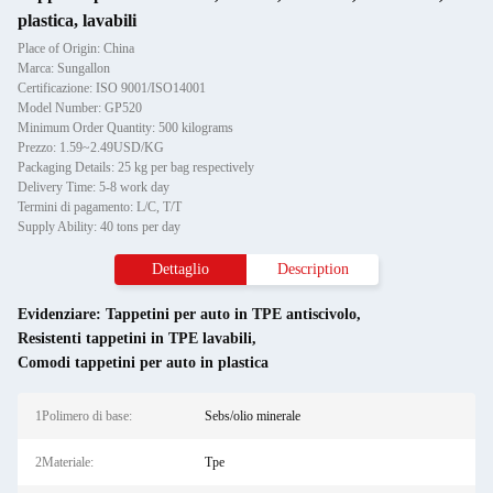
plastica, lavabili
Place of Origin: China
Marca: Sungallon
Certificazione: ISO 9001/ISO14001
Model Number: GP520
Minimum Order Quantity: 500 kilograms
Prezzo: 1.59~2.49USD/KG
Packaging Details: 25 kg per bag respectively
Delivery Time: 5-8 work day
Termini di pagamento: L/C, T/T
Supply Ability: 40 tons per day
Dettaglio
Description
Evidenziare:
Tappetini per auto in TPE antiscivolo
,
Resistenti tappetini in TPE lavabili
,
Comodi tappetini per auto in plastica
1Polimero di base:
Sebs/olio minerale
2Materiale:
Tpe