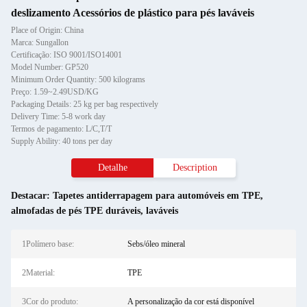
deslizamento Acessórios de plástico para pés laváveis
Place of Origin: China
Marca: Sungallon
Certificação: ISO 9001/ISO14001
Model Number: GP520
Minimum Order Quantity: 500 kilograms
Preço: 1.59~2.49USD/KG
Packaging Details: 25 kg per bag respectively
Delivery Time: 5-8 work day
Termos de pagamento: L/C,T/T
Supply Ability: 40 tons per day
Detalhe
Description
Destacar:
Tapetes antiderrapagem para automóveis em TPE
,
almofadas de pés TPE duráveis
,
laváveis
1Polímero base:
Sebs/óleo mineral
2Material:
TPE
3Cor do produto:
A personalização da cor está disponível