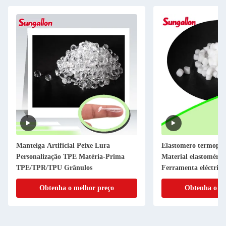
Manteiga Artificial Peixe Lura
Elastomero termoplá
Personalização TPE Matéria-Prima
Material elastoméric
TPE/TPR/TPU Grânulos
Ferramenta eléctrica
antiderrapante
Obtenha o melhor preço
Obtenha o me