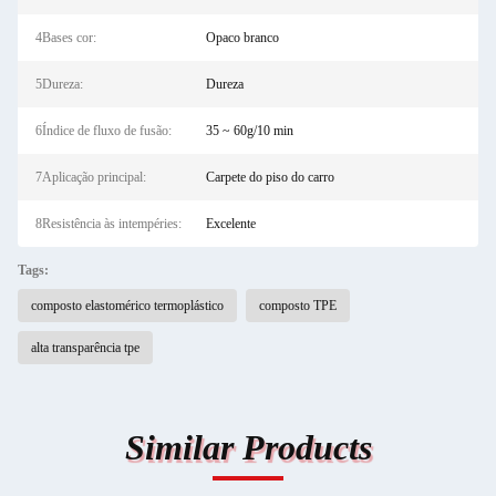
4Bases cor:
Opaco branco
5Dureza:
Dureza
6Índice de fluxo de fusão:
35 ~ 60g/10 min
7Aplicação principal:
Carpete do piso do carro
8Resistência às intempéries:
Excelente
Tags:
composto elastomérico termoplástico
composto TPE
alta transparência tpe
Similar Products