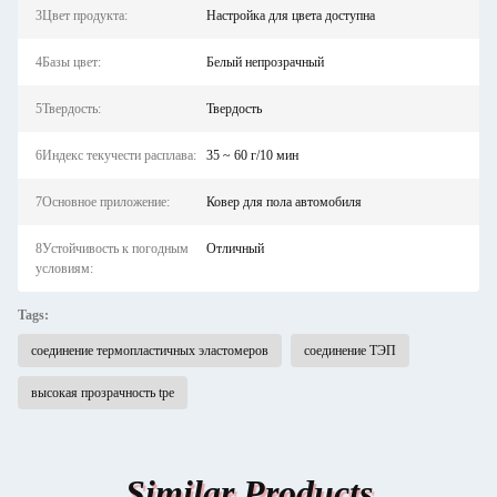
3Цвет продукта:
Настройка для цвета доступна
4Базы цвет:
Белый непрозрачный
5Твердость:
Твердость
6Индекс текучести расплава:
35 ~ 60 г/10 мин
7Основное приложение:
Ковер для пола автомобиля
8Устойчивость к погодным
Отличный
условиям:
Tags:
соединение термопластичных эластомеров
соединение ТЭП
высокая прозрачность tpe
Similar Products