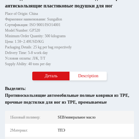
антискользящие пластиковые подушки для ног
Place of Origin: China
Фирменное наименование: Sungallon
Сертификация: ISO 9001/ISO14001
Model Number: GP520
Minimum Order Quantity: 500 kilograms
Цена: 1.59~2.49USD/KG
Packaging Details: 25 kg per bag respectively
Delivery Time: 5-8 work day
Условия оплаты: Л/К, Т/Т
Supply Ability: 40 tons per day
Деталь
Description
Выделить:
Противоскользящие автомобильные полные коврики из TPE
,
прочные подстилки для ног из TPE
,
промываемые
1Базовый полимер:
SEB/минеральное масло
2Материал:
ТПЭ