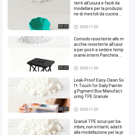
tenti all'usura e facili da
modellare per la produzio
ne di mestoli da cucina do
mestici
Materiale grezzo TPE
00:25
2025-11-20
Comodo resistente alle m
acchie resistente all'usur
a per posti a sedere temp
oranei interni Panchina pi
eghevole
Materiale grezzo TPE
00:25
2025-11-20
Leak-Proof Easy-Clean So
ft-Touch for Daily Paintin
g Pigment Box Manufact
uring TPE Granule
Materiale grezzo TPE
00:25
2025-11-20
Granuli TPE sicuri per ba
mbini, non irritanti, adatti
alla modellazione per la pr