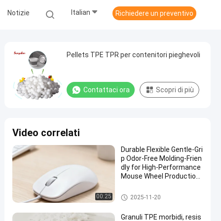
Italian
Notizie
Richiedere un preventivo
Pellets TPE TPR per contenitori pieghevoli
Contattaci ora
Scopri di più
Video correlati
Durable Flexible Gentle-Gri
p Odor-Free Molding-Frien
dly for High-Performance
Mouse Wheel Production
TPE Granule
Materiale grezzo TPE
00:25
2025-11-20
Granuli TPE morbidi, resis