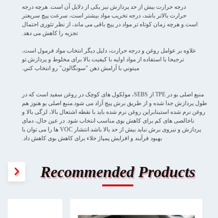
درجه حرارت بیش از حد پردازش نیز یکی از دلایل آن است. هرچه درجه
حرارت بالاتر باشد، درجه تخریب مواد بیشتر است، سرعت پیچ سریعتر
است.و هرچه زمان کوتاه تر مواد در پیچ باقی می ماند، از نظر تئوری احتمال
تجزیه را کاهش می دهد.
علاوه بر عوامل روغن و درجه حرارت، دلیل دیگر انتخاب مواد فرمول است،
ترجیحا با استفاده از مواد اولیه با کیفیت بالا برای مخلوط و پردازش.تو
ميتوني با آرامش ذهن "سونگالون" رو انتخاب کني.
منبع اصلی بو در TPE از SEBS، مولکول های کوچک در روغن سفید است که در
طول پردازش جدا شده و از طریق برش پیچ آزاد می شود.منبع اصلی بو هنوز هم
روغن نرم شده استبنابراین روغن نرم شده باید با نقطه اشتعال بالا، لزگی بالا و
ناخالصی های کم برای کاهش بوی مناسب انتخاب شود. در عین حال، دمای
پردازش و نیروی برش نباید بیش از حد بالا باشد.انتشار VOC ها را می توان با
بهبود فرآیند و افزایش پمپاژ خلاء برای کاهش بوی کاهش داد.
Recommended Products