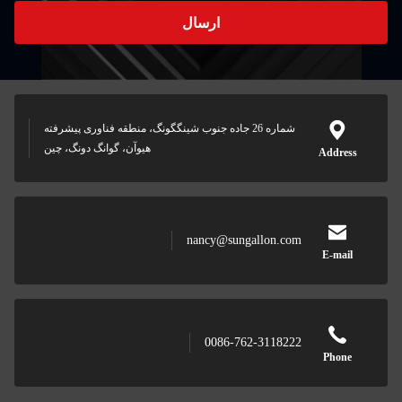
ارسال
شماره 26 جاده جنوب شینگگونگ، منطقه فناوری پیشرفته
هیوآن، گوانگ دونگ، چین
nancy@sungallon.co
0086-762-311822