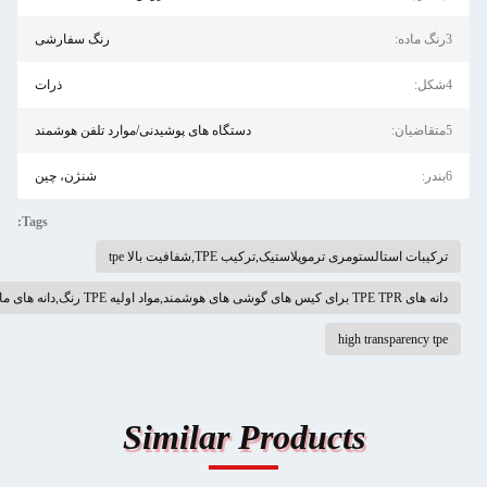
رنگ سفارشی
ذرات
دستگاه های پوشیدنی/موارد تلفن هوشمند
شنژن، چین
Tags:
موپلاستیک,ترکیب TPE,شفافیت بالا tpe
high
Similar Product