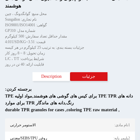
هوشمند
محل منبع: گوانگدونگ ، چین
نام تجاری: Sungallon
گواهی: ISO9001/ISO14001
شماره مدل: GP310
مقدار حداقل تعداد سفارش: 500 کیلوگرم
قیمت: 3.51~4.01USD/KG
جزئیات بسته بندی: به ترتیب 25 کیلوگرم در هر کیسه
زمان تحویل: 8 ~ 8 روز کار
شرایط پرداخت: L/C ، T/T
قابلیت ارائه: 40 تن در روز
جزئیات
Description
برجسته کردن:
دانه های TPE TPR برای کیس های گوشی های هوشمند,مواد اولیه TPE
رنگ,دانه های ماندگار TPR برای موارد
durable TPR granules for cases
,
coloring TPE raw m
الاستومر حرارتی
روغن SEBS/TPU/معدنی