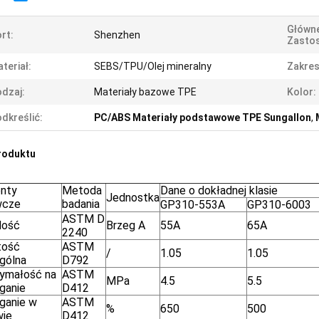
Główn
rt:
Shenzhen
Zasto
teriał:
SEBS/TPU/Olej mineralny
Zakres
dzaj:
Materiały bazowe TPE
Kolor:
dkreślić:
PC/ABS Materiały podstawowe TPE Sungallon
,
roduktu
nty
Metoda
Dane o dokładnej klasie
Jednostka
wcze
badania
GP310-553A
GP310-6003
ASTM D
dość
Brzeg A
55A
65A
2240
tość
ASTM
/
1.05
1.05
gólna
D792
ymałość na
ASTM
MPa
4.5
5.5
ąganie
D412
ganie w
ASTM
%
650
500
wie
D412