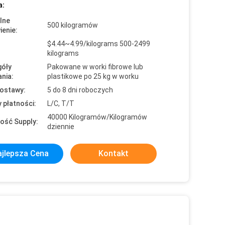
a:
lne
500 kilogramów
enie:
$4.44~4.99/kilograms 500-2499
kilograms
óły
Pakowane w worki fibrowe lub
nia:
plastikowe po 25 kg w worku
ostawy:
5 do 8 dni roboczych
 płatności:
L/C, T/T
40000 Kilogramów/Kilogramów
ość Supply:
dziennie
jlepsza Cena
Kontakt