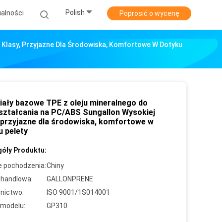
Polish
alności
Poprosić o wycenę
 Klasy, Przyjazne Dla Środowiska, Komfortowe W Dotyku
iały bazowe TPE z oleju mineralnego do
ształcania na PC/ABS Sungallon Wysokiej
, przyjazne dla środowiska, komfortowe w
u pelety
óły Produktu:
e pochodzenia:
Chiny
handlowa:
GALLONPRENE
nictwo:
ISO 9001/1S014001
modelu:
GP310