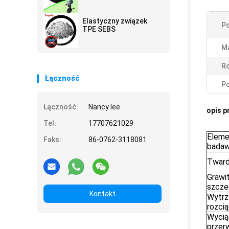
Elastyczny związek
Po
TPE SEBS
Ma
Ro
Łączność
Po
Łączność:
Nancy lee
opis p
Tel:
17707621029
Eleme
Faks:
86-0762-3118081
bada
Twar
Grawi
szcze
Kontakt
Wytrz
rozci
Wycią
przer