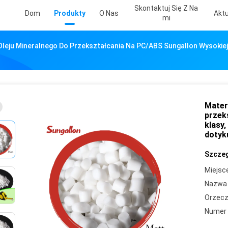
Skontaktuj Się Z Na
Dom
Produkty
O Nas
Aktu
Mi
Oleju Mineralnego Do Przekształcania Na PC/ABS Sungallon Wysokiej
Mater
przek
klasy
dotyk
Szczeg
Miejsc
Nazwa 
Orzecz
Numer 