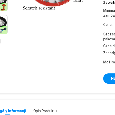
Zapłat
Minima
zamówi
Cena:
Szczeg
pakowa
Czas d
Zasady
Możliw
Na
óły Informacji
Opis Produktu