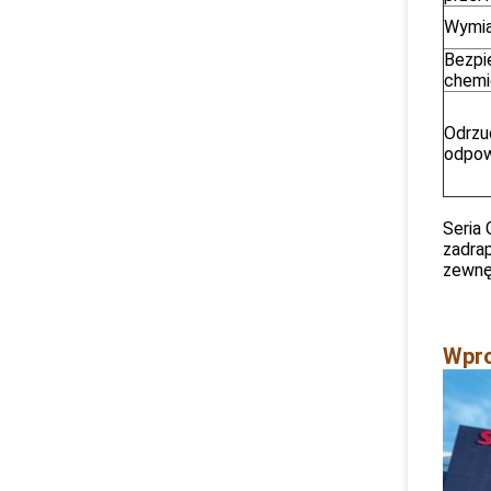
Wymia
Bezpi
chemi
Odrzu
odpow
Seria 
zadrap
zewnę
Wpro