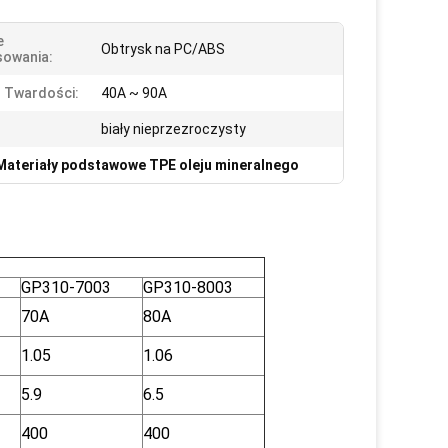
e
Obtrysk na PC/ABS
sowania:
 Twardości:
40A ~ 90A
biały nieprzezroczysty
Materiały podstawowe TPE oleju mineralnego
GP310-7003
GP310-8003
70A
80A
1.05
1.06
5.9
6.5
400
400