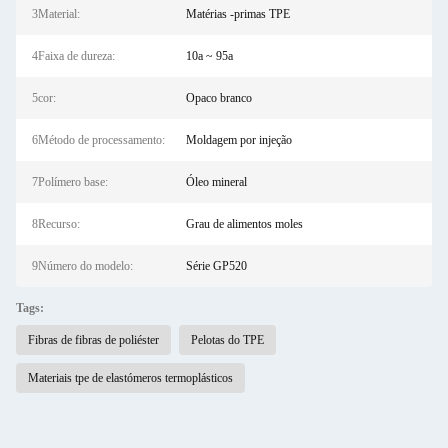
3Material:
Matérias -primas TPE
4Faixa de dureza:
10a ~ 95a
5cor:
Opaco branco
6Método de processamento:
Moldagem por injeção
7Polímero base:
Óleo mineral
8Recurso:
Grau de alimentos moles
9Número do modelo:
Série GP520
Tags:
Fibras de fibras de poliéster
Pelotas do TPE
Materiais tpe de elastómeros termoplásticos