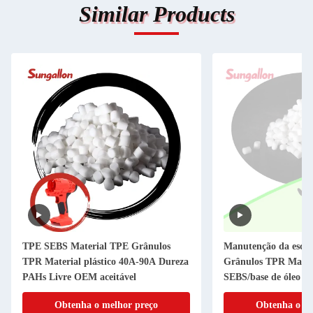
Similar Products
TPE SEBS Material TPE Grânulos
Manutenção da escov
TPR Material plástico 40A-90A Dureza
Grânulos TPR Materi
PAHs Livre OEM aceitável
SEBS/base de óleo m
Faixa de dureza
Obtenha o melhor preço
Obtenha o me