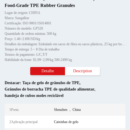
Food-Grade TPE Rubber Granules
Lugar de origem: CHINA
Marca: Sungallon
Certificação: ISO 9001/1S014001
Número do modelo: GP520
Quantidade de ordem mínima: 500 kg
Preço: 1.46~2.69USD/kg
Detalhes da embalagem: Embalado em sacos de fibra ou sacos plásticos, 25 kg por bolsa, respectivamente
Tempo de entrega: 5 ~ 8 Dia de trabalho
Termos de pagamento: L/C,T/T
Habilidade da fonte: $1,99~2,99/kg 500-2499 kg
Detalhe
Description
Destacar:
Taça de gelo de grânulos de TPE
,
Grânulos de borracha TPE de qualidade alimentar
,
bandeja de cubos moles reciclável
1Porta:
Shenzhen ， China
2Aplicação principal:
Caixinhas de gelo