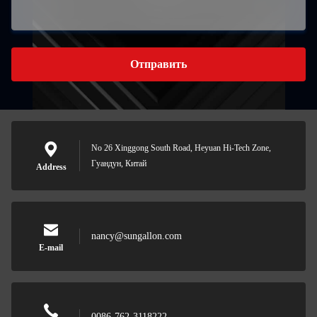
Отправить
No 26 Xinggong South Road, Heyuan Hi-Tech Zone,
Гуандун, Китай
Address
nancy@sungallon.com
E-mail
0086-762-3118222