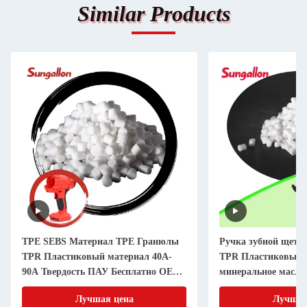
Similar Products
TPE SEBS Материал TPE Гранюлы
Ручка зубной щетк
TPR Пластиковый материал 40A-
TPR Пластиковый 
90A Твердость ПАУ Бесплатно OEM
минеральное масло 
Приемлемо
95A диапазон тверд
Лучшая цена
Лучшая