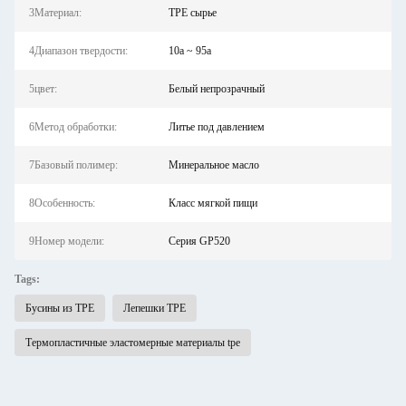
3Материал:
TPE сырье
4Диапазон твердости:
10a ~ 95a
5цвет:
Белый непрозрачный
6Метод обработки:
Литье под давлением
7Базовый полимер:
Минеральное масло
8Особенность:
Класс мягкой пищи
9Номер модели:
Серия GP520
Tags:
Бусины из TPE
Лепешки TPE
Термопластичные эластомерные материалы tpe