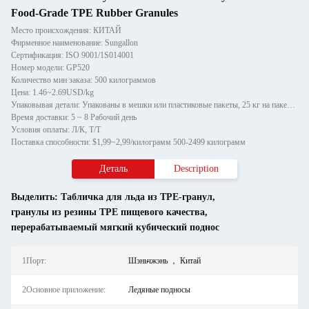
Food-Grade TPE Rubber Granules
Место происхождения: КИТАЙ
Фирменное наименование: Sungallon
Сертификация: ISO 9001/1S014001
Номер модели: GP520
Количество мин заказа: 500 килограммов
Цена: 1.46~2.69USD/kg
Упаковывая детали: Упакованы в мешки или пластиковые пакеты, 25 кг на пакет соответственно
Время доставки: 5 ~ 8 Рабочий день
Условия оплаты: Л/К, Т/Т
Поставка способности: $1,99~2,99/килограмм 500-2499 килограмм
Деталь
Description
Выделить:
Табличка для льда из TPE-гранул
,
гранулы из резины TPE пищевого качества
,
перерабатываемый мягкий кубический поднос
1Порт:
Шэньчжэнь ， Китай
2Основное приложение:
Ледяные подносы