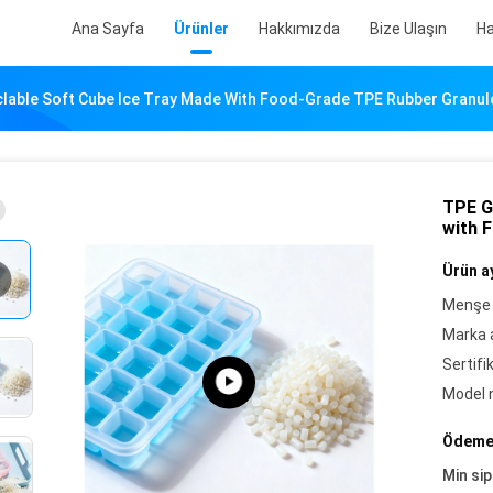
Ana Sayfa
Ürünler
Hakkımızda
Bize Ulaşın
Ha
clable Soft Cube Ice Tray Made With Food-Grade TPE Rubber Granul
TPE G
with 
Ürün ay
Menşe 
Marka a
Sertifi
Model 
Ödeme 
Min sip