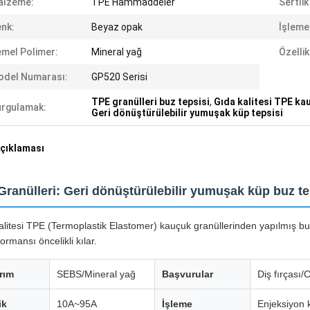
alzeme:
TPE Hammaddeler
Sertlik
nk:
Beyaz opak
İşleme
mel Polimer:
Mineral yağ
Özellik
odel Numarası:
GP520 Serisi
TPE granülleri buz tepsisi
,
Gıda kalitesi TPE ka
rgulamak:
Geri dönüştürülebilir yumuşak küp tepsisi
çıklaması
ranülleri: Geri dönüştürülebilir yumuşak küp buz te
alitesi TPE (Termoplastik Elastomer) kauçuk granüllerinden yapılmış bu 
ormansı öncelikli kılar.
rım
SEBS/Mineral yağ
Başvurular
Diş fırçası/
ik
10A~95A
İşleme
Enjeksiyon 