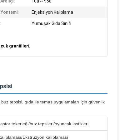
 Aralığı:
10a ~ 95a
 Yöntemi:
Enjeksiyon Kalıplama
:
Yumuşak Gıda Sınıfı
uçuk granülleri
,
psisi
buz tepsisi, gıda ile temas uygulamaları için güvenlik
Castor tekerleği/buz tepsileri/oyuncak lastikleri
kalıplaması/Ekstrüzyon kalıplaması