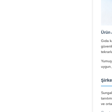
Ürün 
Gıda ka
güvenl
tekrar
Yumuşa
uygun,
Şirke
Sungall
tanıtım
ve orta