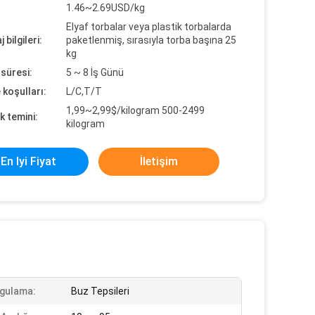
1.46~2.69USD/kg
Elyaf torbalar veya plastik torbalarda
 bilgileri:
paketlenmiş, sırasıyla torba başına 25
kg
süresi:
5 ~ 8 İş Günü
koşulları:
L/C,T/T
1,99~2,99$/kilogram 500-2499
k temini:
kilogram
En Iyi Fiyat
İletişim
gulama:
Buz Tepsileri