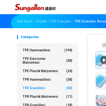
Ana Sayfa
Ürünler
TPE Granülleri
TPE Granules: Recy
Catagories
TPE Hammaddesi
(194)
TPE Elastomer
(58)
Malzemesi
TPE Plastik Malzemesi
(24)
TPR Hammaddesi
(38)
TPE Granülleri
(50)
TPR Plastik Malzemesi
(11)
TPR Granülleri
(18)