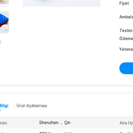
Fiyat:
Ambalaj
Teslim 
Ödeme 
Yetene
Bilgi
Ürün Açıklaması
Shenzhen ， Çin
man:
Ana Uy