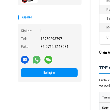
M
Re
Kişiler
Te
M
Kişiler:
L
Vu
Tel:
13750293797
Faks:
86-0762-3118081
Ürün A
TPE G
İletişim
Gıda k
ve perf
Tasa
Sertl