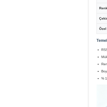
Ren
Çeki
Özel 
Temel
RSS
Mük
Ren
Boy
% 1