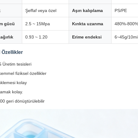
k
Şeffaf veya özel
Aşırı kalıplama
PS/PE
m gücü
2.5 ~ 15Mpa
Kırıkta uzanma
480%-800
ağırlık
0.93 ~ 1.20
Erime endeksi
6~45g/10mi
 Özellikler
 Üretim tesisleri
emmel fiziksel özellikler
klemesi kolay
amak kolay.
00 geri dönüştürülebilir