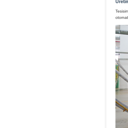
Üreti
Tesisi
otomati