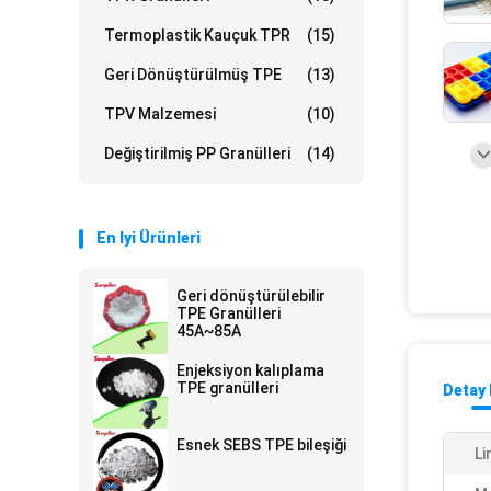
Termoplastik Kauçuk TPR
(15)
Geri Dönüştürülmüş TPE
(13)
TPV Malzemesi
(10)
Değiştirilmiş PP Granülleri
(14)
En Iyi Ürünleri
Geri dönüştürülebilir
TPE Granülleri
45A~85A
Enjeksiyon kalıplama
TPE granülleri
Detay 
Esnek SEBS TPE bileşiği
Li