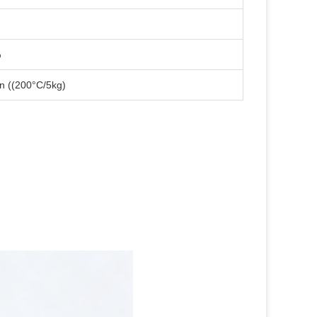
%
n ((200°C/5kg)