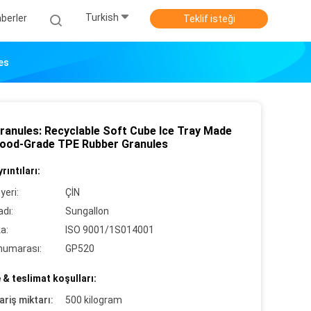
Turkish
berler
Teklif isteği
es
ranules: Recyclable Soft Cube Ice Tray Made
Food-Grade TPE Rubber Granules
rıntıları:
yeri:
ÇİN
dı:
Sungallon
ka:
ISO 9001/1S014001
numarası:
GP520
& teslimat koşulları:
ariş miktarı:
500 kilogram