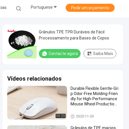
Portuguese
cias
Pedir um orçamento
Grânulos TPE TPR Duráveis ​​de Fácil
Processamento para Bases de Copos
Contacte agora
Saiba Mais
Vídeos relacionados
Durable Flexible Gentle-Gri
p Odor-Free Molding-Frien
dly for High-Performance
Mouse Wheel Production
TPE Granule
Matéria-prima TPE
00:25
2025-11-20
Grânulos de TPE macios,