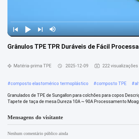
Grânulos TPE TPR Duráveis ​​de Fácil Proces
Matéria-prima TPE
2025-12-09
222 visualizações
#
composto elastomérico termoplástico
#
composto TPE
#
al
Granulados de TPE de Sungallon para colchões para copos Descr
Tapete de taça de mesa Dureza 10A ~ 90A Processamento Moagem 
Mensagens do visitante
Nenhum comentário público ainda