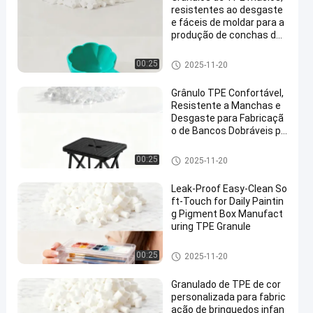
resistentes ao desgaste
e fáceis de moldar para a
produção de conchas de
água domésticas e de co
zinha
Matéria-prima TPE
00:25
2025-11-20
Grânulo TPE Confortável,
Resistente a Manchas e
Desgaste para Fabricaçã
o de Bancos Dobráveis pa
ra Assentos Temporários
Internos
Matéria-prima TPE
00:25
2025-11-20
Leak-Proof Easy-Clean So
ft-Touch for Daily Paintin
g Pigment Box Manufact
uring TPE Granule
Matéria-prima TPE
00:25
2025-11-20
Granulado de TPE de cor
personalizada para fabric
ação de brinquedos infan