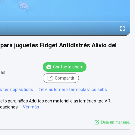
ara juguetes Fidget Antidistrés Alivio del
Contacta ahora
tas
Compartir
os termoplásticos
#
el elastómero termoplástico sebs
cto para niños Adultos con material elastomérico tpe V.R.
aciones ...
Ver más
Deja un mensaje.