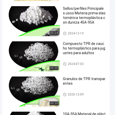
Sellos/perfiles Principale
s usos Materia prima elas
tomérica termoplástica c
on dureza 45A-95A
Materia prima de TPR
00:24
2024-12-19
Compuesto TPR de cauc
ho termoplástico para jug
uetes para adultos
TPR de caucho termoplástico
2024-07-03
00:30
Granulos de TPR transpar
entes
gránulos del tpr
2025-12-09
00:30
10A-95A Material de plást