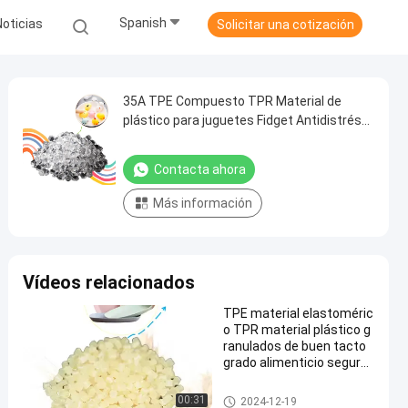
Spanish
Noticias
Solicitar una cotización
35A TPE Compuesto TPR Material de
plástico para juguetes Fidget Antidistrés
Alivio del estrés Juguetes de buen tacto
Contacta ahora
Más información
Vídeos relacionados
TPE material elastoméric
o TPR material plástico g
ranulados de buen tacto
grado alimenticio seguro
para placas de plástico s
uaves
Gránulos de la TPE
00:31
2024-12-19