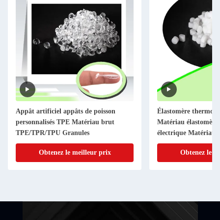
Appât artificiel appâts de poisson
Élastomère thermopl
personnalisés TPE Matériau brut
Matériau élastomère 
TPE/TPR/TPU Granules
électrique Matériau 
Obtenez le meilleur prix
Obtenez le me