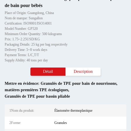
de bain pour bébés
Place of Origin: Guangdong, China
Nom de marque: Sungallon
Certification: ISO9001/ISO14001
Model Number: GP520
Minimum Order Quantity: 500 kilograms
Prix: 1.75~2.25USD/KG
Packaging Details: 25 kg per bag respectively
Delivery Time: 5~8 work days
Payment Terms: L/C,T/T
Supply Ability: 40 tons per day
Détail
Description
Mettre en évidence:
Granulés de TPE pour bain de nourrissons
,
matières premières TPE écologiques
,
Granulés de TPE pour bassin pliable
1Nom du produit:
Élastomère thermoplastique
2Forme:
Granules