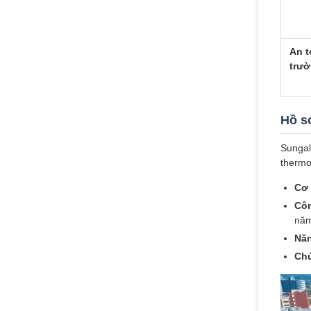
An t
trư
Hồ s
Sungal
thermo
Cơ 
Côn
năm
Năn
Chứ