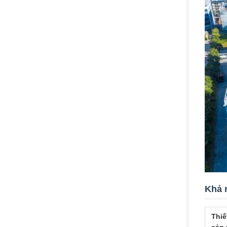
Khả 
Thiế