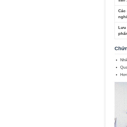
sản 
Các 
ngh
Lưu 
phẩ
Chứn
Nhi
Qua
Hơn