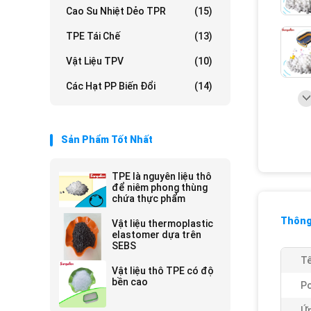
Cao Su Nhiệt Dẻo TPR
(15)
TPE Tái Chế
(13)
Vật Liệu TPV
(10)
Các Hạt PP Biến Đổi
(14)
Sản Phẩm Tốt Nhất
TPE là nguyên liệu thô
để niêm phong thùng
chứa thực phẩm
Thông 
Vật liệu thermoplastic
elastomer dựa trên
SEBS
Tê
Vật liệu thô TPE có độ
bền cao
Po
Ứn