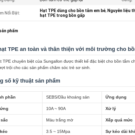
Hạt TPE dùng cho bồn tắm em bé
,
Nguyên liệu t
m Nổi Bật:
hạt TPE trong bồn gấp
 sản phẩm
hạt TPE an toàn và thân thiện với môi trường cho bồ
t TPE chuyên biệt của Sungallon được thiết kế đặc biệt cho bồn tắm cho
ượt trội cho các sản phẩm chăm sóc trẻ sơ sinh.
g số kỹ thuật sản phẩm
nh phần
SEBS/Dầu khoáng sản
Ứng dụng
cứng
10A ~ 90A
Xử lý
 sắc
Màu trắng mờ
Xếp quá mức
 kéo
3.5 ~ 15Mpa
Sự kéo dài kh