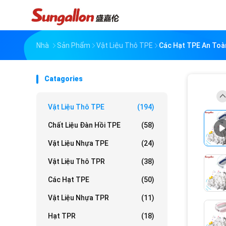
Nhà
Sản Phẩm
Vật Liệu Thô TPE
Các Hạt TPE An Toà
Catagories
Vật Liệu Thô TPE
(194)
Chất Liệu Đàn Hồi TPE
(58)
Vật Liệu Nhựa TPE
(24)
Vật Liệu Thô TPR
(38)
Các Hạt TPE
(50)
Vật Liệu Nhựa TPR
(11)
Hạt TPR
(18)