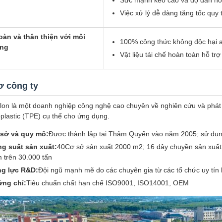
Sức mạnh kéo cao và độ đàn hồ
Việc xử lý dễ dàng tăng tốc quy 
oàn và thân thiện với môi
100% công thức không độc hại a
ờng
Vật liệu tái chế hoàn toàn hỗ tr
ơ công ty
lon là một doanh nghiệp công nghệ cao chuyên về nghiên cứu và phát 
plastic (TPE) cụ thể cho ứng dụng.
sở và quy mô:
Được thành lập tại Thâm Quyến vào năm 2005; sử dụn
g suất sản xuất:
40Cơ sở sản xuất 2000 m2; 16 dây chuyền sản xuất h
 trên 30.000 tấn
g lực R&D:
Đội ngũ mạnh mẽ do các chuyên gia từ các tổ chức uy tín 
ng chỉ:
Tiêu chuẩn chất hạn chế ISO9001, ISO14001, OEM