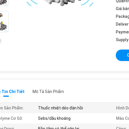
Quanti
Giá bán
Packag
Deliver
Payme
Supply 
Tin Chi Tiết
Mô Tả Sản Phẩm
n Sản Phẩm:
Thuốc nhiệt dẻo đàn hồi
Hình D
lyme Cơ Sở:
Sebs/dầu khoáng
Màu Cơ
g Dụng:
Bồn tắm có thể gập lại
Cảng: