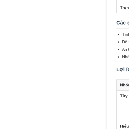
Trọn
Các 
Tính
Dễ 
An 
Nhờ
Lợi 
Nhó
Tùy 
Hiệu