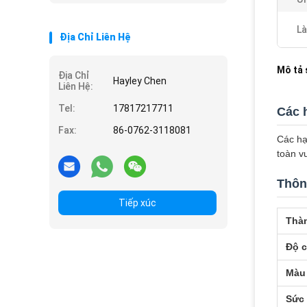
Là
Địa Chỉ Liên Hệ
Mô tả
Địa Chỉ
Hayley Chen
Liên Hệ:
Tel:
17817217711
Các 
Fax:
86-0762-3118081
Các hạ
toàn v
Thôn
Tiếp xúc
Thà
Độ 
Màu
Sức