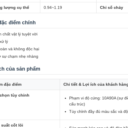
g lượng cụ thể
0.94~1.19
Chỉ số chảy
đặc điểm chính
 chất vật lý tuyệt vời
xử lý
toàn và không độc hại
 sự chạm nhẹ nhàng
ích của sản phẩm
m đặc điểm
Chi tiết & Lợi ích của khách hàn
chọn tùy chỉnh
Phạm vi độ cứng: 10A90A (sự điề
cấu trúc)
Tùy chỉnh đầy đủ màu sắc và độ
 suất cốt lõi