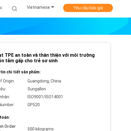
Vietnamese
ức
Yêu cầu báo giá
ạt TPE an toàn và thân thiện với môi trường
ồn tắm gấp cho trẻ sơ sinh
tin chi tiết sản phẩm:
f Origin:
Guangdong, China
iệu:
Sungallon
nhận:
ISO9001/ISO14001
Number:
GP520
toán:
um Order
500 kilograms