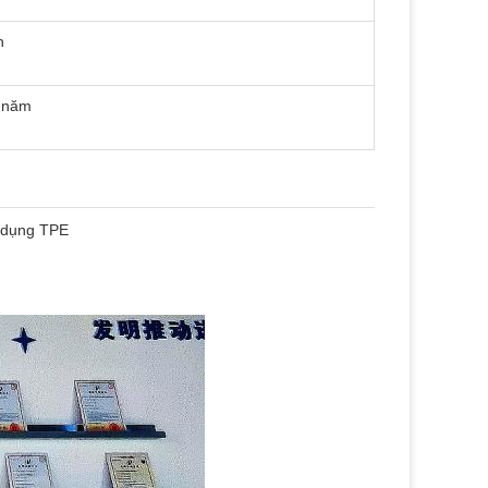
n
5 năm
g dụng TPE