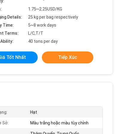
ty:
:
1.75~2.25USD/KG
ing Details:
25 kg per bag respectively
y Time:
5~8 work days
nt Terms:
L/C,T/T
Ability:
40 tons per day
Giá Tốt Nhất
Tiếp Xúc
ạng:
Hạt
 Sở:
Màu trắng hoặc màu tùy chỉnh
Thâm Quyến, Trung Quốc