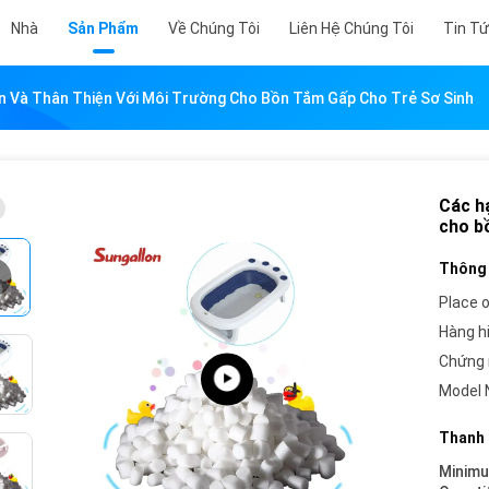
Nhà
Sản Phẩm
Về Chúng Tôi
Liên Hệ Chúng Tôi
Tin T
n Và Thân Thiện Với Môi Trường Cho Bồn Tắm Gấp Cho Trẻ Sơ Sinh
Các h
cho b
Thông 
Place o
Hàng h
Chứng 
Model 
Thanh 
Minim