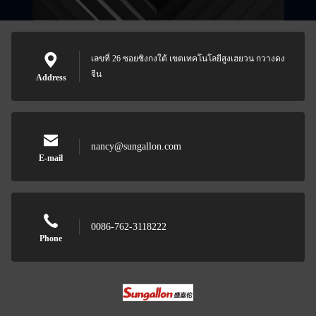
เลขที่ 26 ซอยซิงกงใต้ เขตเทคโนโลยีสูงเฮยวน กวางดง
จีน
Address
nancy@sungallon.com
E-mail
0086-762-3118222
Phone