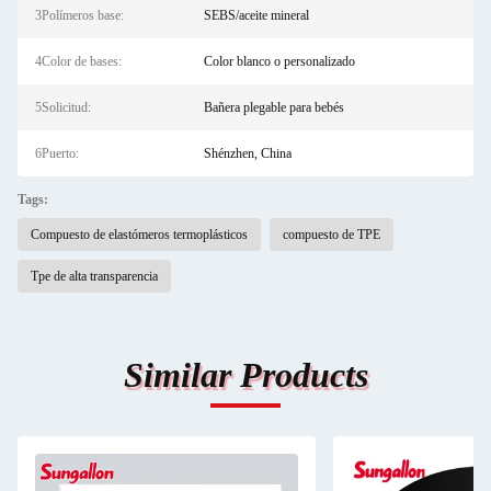
3Polímeros base:
SEBS/aceite mineral
4Color de bases:
Color blanco o personalizado
5Solicitud:
Bañera plegable para bebés
6Puerto:
Shénzhen, China
Tags:
Compuesto de elastómeros termoplásticos
compuesto de TPE
Tpe de alta transparencia
Similar Products