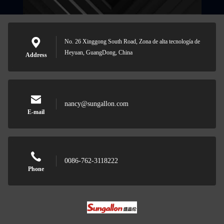
No. 26 Xinggong South Road, Zona de alta tecnología de
Heyuan, GuangDong, China
Address
nancy@sungallon.com
E-mail
0086-762-3118222
Phone