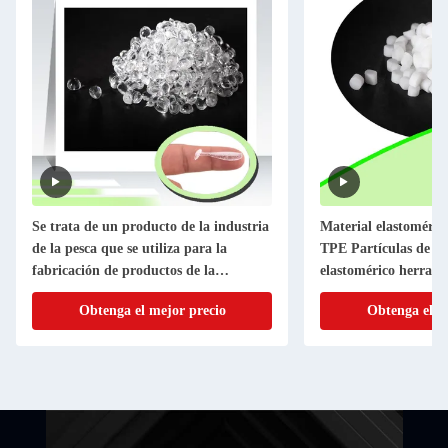
Se trata de un producto de la industria
Material elastoméric
de la pesca que se utiliza para la
TPE Partículas de ma
fabricación de productos de la
elastomérico herrami
industria de la pesca.
material antideslizan
Obtenga el mejor precio
Obtenga el m