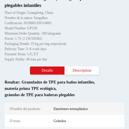
plegables infantiles
Place of Origin: Guangdong, China
Nombre de la marca: Sungallon
Certificación: ISO9001/ISO14001
Model Number: GP520
Minimum Order Quantity: 500 kilograms
Precio: 1.75~2.25USD/KG
Packaging Details: 25 kg per bag respectively
Delivery Time: 5~8 work days
Payment Terms: L/C,T/T
Supply Ability: 40 tons per day
Detalle
Description
Resaltar:
Granulados de TPE para baños infantiles
,
materia prima TPE ecológica
,
gránulos de TPE para bañeras plegables
1Nombre del producto:
Elastómero termoplástico
2Forma:
Gránulos