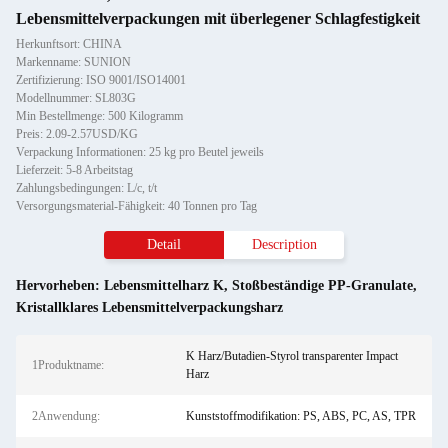
Lebensmittelverpackungen mit überlegener Schlagfestigkeit
Herkunftsort: CHINA
Markenname: SUNION
Zertifizierung: ISO 9001/ISO14001
Modellnummer: SL803G
Min Bestellmenge: 500 Kilogramm
Preis: 2.09-2.57USD/KG
Verpackung Informationen: 25 kg pro Beutel jeweils
Lieferzeit: 5-8 Arbeitstag
Zahlungsbedingungen: L/c, t/t
Versorgungsmaterial-Fähigkeit: 40 Tonnen pro Tag
Detail
Description
Hervorheben:
Lebensmittelharz K
,
Stoßbeständige PP-Granulate
,
Kristallklares Lebensmittelverpackungsharz
K Harz/Butadien-Styrol transparenter Impact
1Produktname:
Harz
2Anwendung:
Kunststoffmodifikation: PS, ABS, PC, AS, TPR