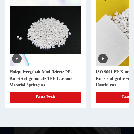
Holzpulvergehalt Modifizierte PP-
ISO 9001 PP Kunstst
Kunststoffgranulate TPE-Elastomer-
Kunststoffgriffe v
Material Spritzguss
Haarbürste
Wärmebeständigkeit
Beste Preis
Beste 