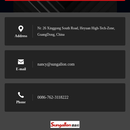
Nr. 26 Xinggong South Road, Heyuan High-Tech-Zone,
GuangDong, China
Address
nancy@sungallon.com
E-mail
0086-762-3118222
Phone