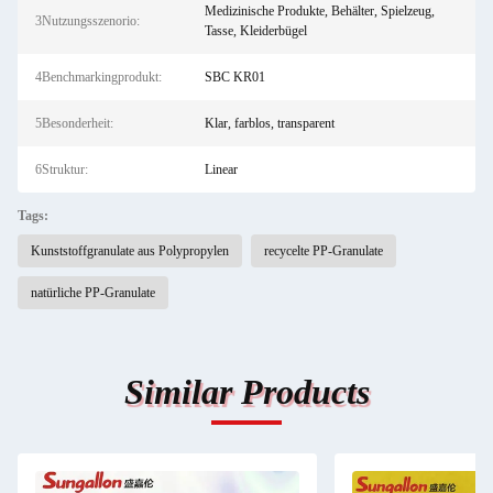
Medizinische Produkte, Behälter, Spielzeug,
3Nutzungsszenorio:
Tasse, Kleiderbügel
4Benchmarkingprodukt:
SBC KR01
5Besonderheit:
Klar, farblos, transparent
6Struktur:
Linear
Tags:
Kunststoffgranulate aus Polypropylen
recycelte PP-Granulate
natürliche PP-Granulate
Similar Products