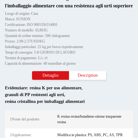
l'imballaggio alimentare con una resistenza agli urti superiore
Luogo di origine: Cina
Marca: SUNION
Certificazione: ISO 9001/ISO14001
Numero di modello: SL803G
Quantità di ordine minimo: 500 chilogrammi
Prezzo: 2.09-2.57USD/KG
Imballaggi particolari: 25 kg per borsa rispettivamente
Tempi di consegna: 5-8 GIORNO DI LAVORO
Termini di pagamento: L/c, t/t
Capacità di alimentazione: 40 tonnellate al giorno
Dettaglio
Description
Evidenziare:
resina K per uso alimentare
,
granuli di PP resistenti agli urti
,
resina cristallina per imballaggi alimentari
K resina resina/butadiene-stirene trasparente
1Nome del prodotto:
resina
2Applicazione:
Modifica in plastica: PS, ABS, PC, AS, TPR