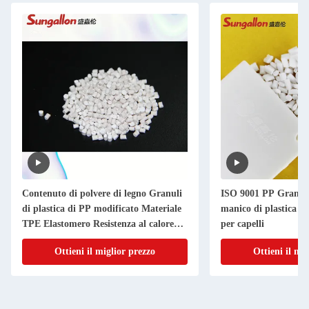
Contenuto di polvere di legno Granuli
ISO 9001 PP Granuli 
di plastica di PP modificato Materiale
manico di plastica di
TPE Elastomero Resistenza al calore
per capelli
per lo stampaggio a iniezione
Ottieni il miglior prezzo
Ottieni il mi