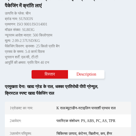
पैकेजिंग में क्रांति लाएं
उत्पत्ति के प्लेस: चीन
ब्रांड नाम: SUNION
प्रमाणन: ISO 9001/ISO14001
मॉडल संख्या: SL803G
न्यूनतम आदेश मात्रा: 500 किलोग्राम
मूल्य: 2.09-2.57USD/KG
पैकेजिंग विवरण: क्रमशः 25 किलो प्रति बैग
प्रसव के समय: 5-8 कार्य दिवस
भुगतान शर्तें: एल/सी, टी/टी
आपूर्ति की क्षमता: प्रति दिन 40 टन
विस्तार
Description
प्रमुखता देना:
खाद्य ग्रेड के राल
,
धक्का प्रतिरोधी पीपी ग्रेन्युल
,
क्रिस्टल स्पष्ट खाद्य पैकेजिंग राल
1प्रोडक्ट का नाम:
K राल/ब्यूटाडीन-स्टाइलिन पारदर्शी प्रभाव राल
2आवेदन:
प्लास्टिक संशोधन: PS, ABS, PC, AS, TPR
3उपयोग परिदृश्य:
चिकित्सा उत्पाद, कंटेनर, खिलौना, कप, हैंगर