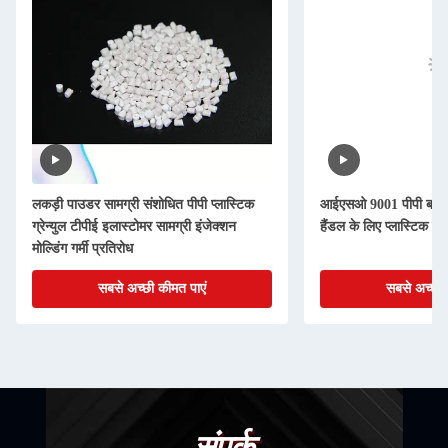
लकड़ी पाउडर सामग्री संशोधित पीपी प्लास्टिक
आईएसओ 9001 पीपी बाल ब्
ग्रेन्युल टीपीई इलास्टोमर सामग्री इंजेक्शन
हैंडल के लिए प्लास्टिक ग्रेन
मोल्डिंग गर्मी प्रतिरोध
सबसे अच्छी कीमत पाएं
सबसे अच्छी 
संपर्क