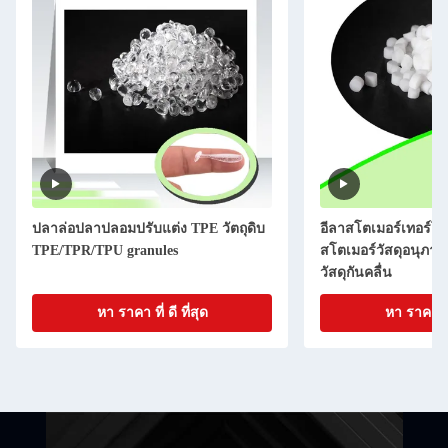
ปลาล่อปลาปลอมปรับแต่ง TPE วัตถุดิบ
อีลาสโตเมอร์เทอร์โ
TPE/TPR/TPU granules
สโตเมอร์วัสดุอนุภาค 
วัสดุกันคลื่น
หา ราคา ที่ ดี ที่สุด
หา ราคา ที่ 