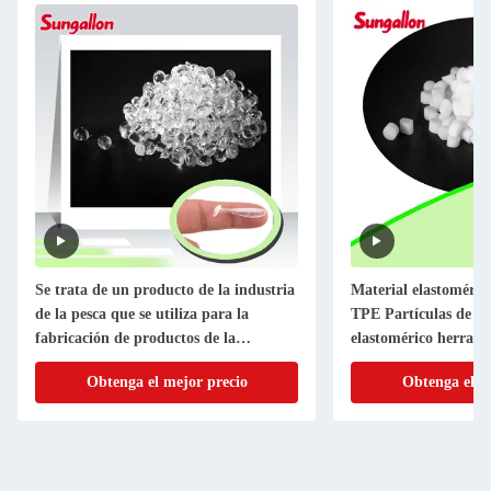
Se trata de un producto de la industria
Material elastoméric
de la pesca que se utiliza para la
TPE Partículas de ma
fabricación de productos de la
elastomérico herrami
industria de la pesca.
material antideslizan
Obtenga el mejor precio
Obtenga el m