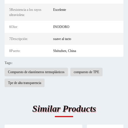
5Resistencia a los rayos
Excelente
ultravioleta:
6Olor:
INODORO
7Descripción:
suave al tacto
8Puerto:
Shénzhen, China
Tags:
Compuesto de elastómeros termoplásticos
compuesto de TPE
Tpe de alta transparencia
Similar Products