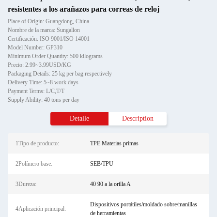
resistentes a los arañazos para correas de reloj
Place of Origin: Guangdong, China
Nombre de la marca: Sungallon
Certificación: ISO 9001/ISO 14001
Model Number: GP310
Minimum Order Quantity: 500 kilograms
Precio: 2.99~3.99USD/KG
Packaging Details: 25 kg per bag respectively
Delivery Time: 5~8 work days
Payment Terms: L/C,T/T
Supply Ability: 40 tons per day
Detalle
Description
1Tipo de producto:
TPE Materias primas
2Polímero base:
SEB/TPU
3Dureza:
40 90 a la orilla A
Dispositivos portátiles/moldado sobre/manillas
4Aplicación principal:
de herramientas