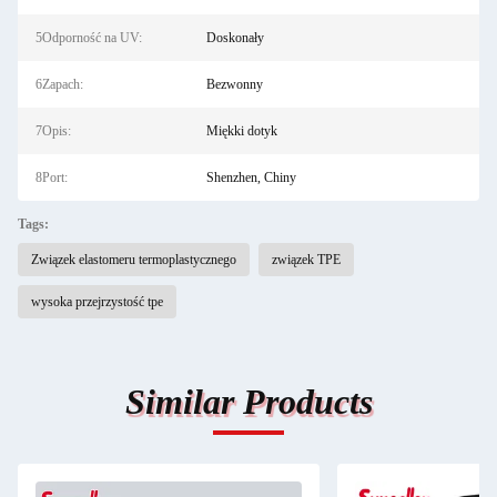
5Odporność na UV:
Doskonały
6Zapach:
Bezwonny
7Opis:
Miękki dotyk
8Port:
Shenzhen, Chiny
Tags:
Związek elastomeru termoplastycznego
związek TPE
wysoka przejrzystość tpe
Similar Products