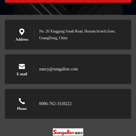
No. 26 Xinggong South Road, Heyuan hi-tech Zone,
GuangDong, Chiny
Address
nancy@sungallon.com
E-mail
0086-762-3118222
Phone