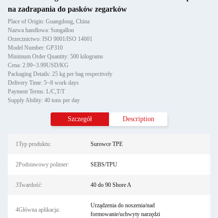
na zadrapania do pasków zegarków
Place of Origin: Guangdong, China
Nazwa handlowa: Sungallon
Orzecznictwo: ISO 9001/ISO 14001
Model Number: GP310
Minimum Order Quantity: 500 kilograms
Cena: 2.99~3.99USD/KG
Packaging Details: 25 kg per bag respectively
Delivery Time: 5~8 work days
Payment Terms: L/C,T/T
Supply Ability: 40 tons per day
Szczegół
Description
1Typ produktu:
Surowce TPE
2Podstawowy polimer:
SEBS/TPU
3Twardość:
40 do 90 Shore A
Urządzenia do noszenia/nad
4Główna aplikacja:
formowanie/uchwyty narzędzi