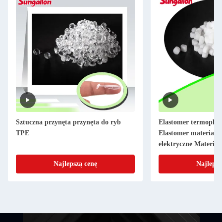
Sztuczna przynęta przynęta do ryb
Elastomer termoplas
TPE
Elastomer materiał c
elektryczne Materiał
Najlepszą cenę
Najlepsz