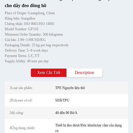
cho dây đeo đồng hồ
Place of Origin: Guangdong, China
Hàng hiệu: Sungallon
Chứng nhận: ISO 9001/ISO 14001
Model Number: GP310
Minimum Order Quantity: 500 kilograms
Giá bán: 2.99~3.99USD/KG
Packaging Details: 25 kg per bag respectively
Delivery Time: 5~8 work days
Payment Terms: L/C,T/T
Supply Ability: 40 tons per day
Xem Chi Tiết
Description
1Loại sản phẩm:
TPE Nguyên liệu thô
2Polymer cơ sở:
SEB/TPU
3độ cứng:
40 đến 90 Bờ A
Thiết bị đeo được/Đúc khuôn/tay cầm của dụng
4Ứng dụng chính:
cụ