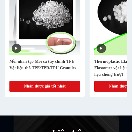
Mồi nhân tạo Mồi cá tùy chỉnh TPE
Thermoplastic Elas
Vật liệu thô TPE/TPR/TPU Granules
Elastomer vật liệu hạ
liệu chống trượt
Nhận được giá tốt nhất
Nhận được gi