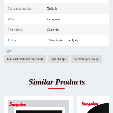
5Kháng tia cực tím:
Xuất sắc
6Mùi:
không mùi
7Sự miêu tả:
Chạm nhẹ
8Cảng:
Thâm Quyến, Trung Quốc
Tags:
Hợp chất elastomer nhiệt nhựa
hợp chất tpe
độ minh bạch cao tpe
Similar Products