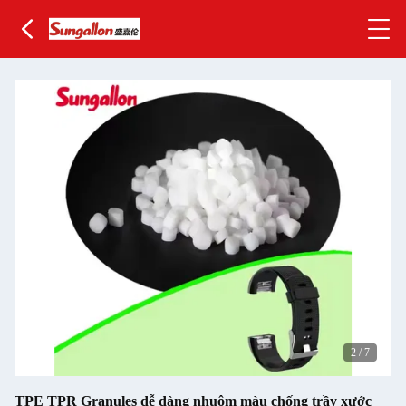
2
/
7
TPE TPR Granules dễ dàng nhuộm màu chống trầy xước