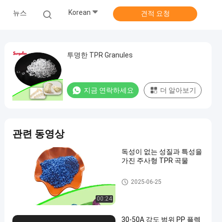
Korean
뉴스
견적 요청
투명한 TPR Granules
지금 연락하세요
더 알아보기
관련 동영상
독성이 없는 성질과 특성을
가진 주사형 TPR 곡물
tpr 낟알
2025-06-25
00:24
30-50A 강도 범위 PP 플렉