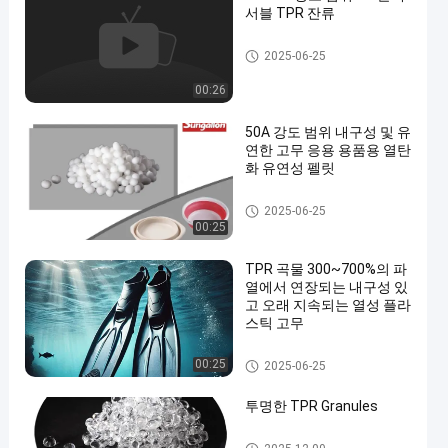
서블 TPR 잔류
tpr 낟알
2025-06-25
00:26
50A 강도 범위 내구성 및 유
연한 고무 응용 용품용 열탄
화 유연성 펠릿
tpr 낟알
2025-06-25
00:25
TPR 곡물 300~700%의 파
열에서 연장되는 내구성 있
고 오래 지속되는 열성 플라
스틱 고무
tpr 낟알
00:25
2025-06-25
투명한 TPR Granules
tpr 낟알