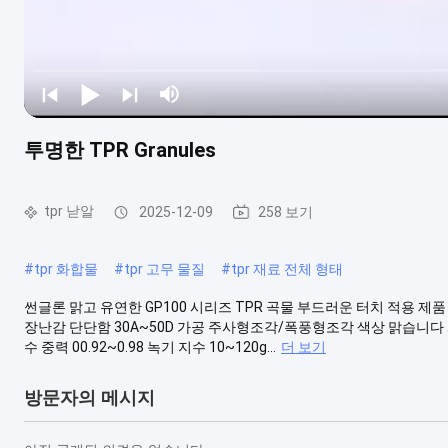
투명한 TPR Granules
tpr 낟알
2025-12-09
258 보기
#
tpr 화합물
#
tpr 고무 물질
#
tpr 재료 전체 형태
썬글론 맑고 유연한 GP100 시리즈 TPR 곡물 부드러운 터치 적용 제
장난감 단단함 30A~50D 가공 주사형조각/폭풍형조각 색상 맑습니다 과형조각
수 중력 00.92~0.98 녹기 지수 10~120g...
더 보기
방문자의 메시지