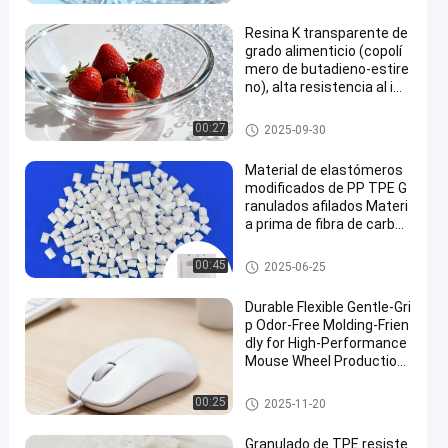
Resina K transparente de
grado alimenticio (copolí
mero de butadieno-estire
no), alta resistencia al im
pacto, ideal para la fabric
ación de recipientes de pl
Granulos de PP modificados
00:27
2025-09-30
ástico
Material de elastómeros
modificados de PP TPE G
ranulados afilados Materi
a prima de fibra de carbon
o Su mejor opción para la
fabricación de estuche d
Granulos de PP modificados
00:45
2025-06-25
e plástico
Durable Flexible Gentle-Gri
p Odor-Free Molding-Frien
dly for High-Performance
Mouse Wheel Production
TPE Granule
Materia prima de TPE
00:25
2025-11-20
Granulado de TPE resiste