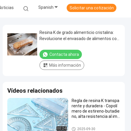
Spanish
Noticias
Solicitar una cotización
Resina K de grado alimenticio cristalina:
Revolucione el envasado de alimentos con
una resistencia superior al impacto
Contacta ahora
Más información
Vídeos relacionados
Regla de resina K transpa
rente y duradera - Copolí
mero de estireno-butadie
no, alta resistencia al imp
acto para material escola
r/de oficina
Granulos de PP modificados
00:24
2025-09-30