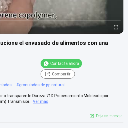
olucione el envasado de alimentos con una
Contacta ahora
Compartir
iclados
#
granulados de pp natural
olor o transparente Dureza 71D Procesamiento Moldeado por
mm) Transmisibi...
Ver más
Deja un mensaje.