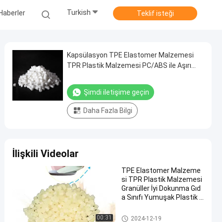
Turkish
Haberler
Teklif isteği
Kapsülasyon TPE Elastomer Malzemesi
TPR Plastik Malzemesi PC/ABS ile Aşırı
Kalıplandırma için Shore A 70
Şimdi iletişime geçin
Daha Fazla Bilgi
İlişkili Videolar
TPE Elastomer Malzeme
si TPR Plastik Malzemesi
Granüller İyi Dokunma Gıd
a Sınıfı Yumuşak Plastik P
laka kase için Güvenli
TPE granülleri
00:31
2024-12-19