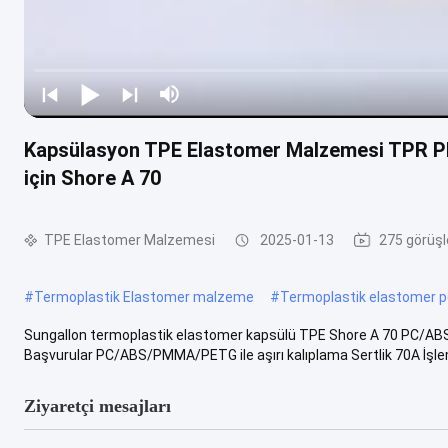
Kapsülasyon TPE Elastomer Malzemesi TPR Pla
için Shore A 70
TPE Elastomer Malzemesi
2025-01-13
275 görüşl
#
Termoplastik Elastomer malzeme
#
Termoplastik elastomer pe
Sungallon termoplastik elastomer kapsülü TPE Shore A 70 PC/ABS i
Başvurular PC/ABS/PMMA/PETG ile aşırı kalıplama Sertlik 70A İşlem
Ziyaretçi mesajları