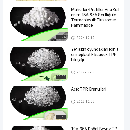
Mühürler/Profiller Ana Kull
anım 45A-95A Sertliği ile
Termoplastik Elastomer
Hammadde
TPR hammaddesi
00:24
2024-12-19
Yetişkin oyuncakları için t
ermoplastik kauçuk TPR
bileşiği
Termoplastik Kauçuk TPR
2024-07-03
00:30
Açık TPR Granülleri
TPR Granülleri
2025-12-09
00:30
10A-95A Doğal Beyaz TP