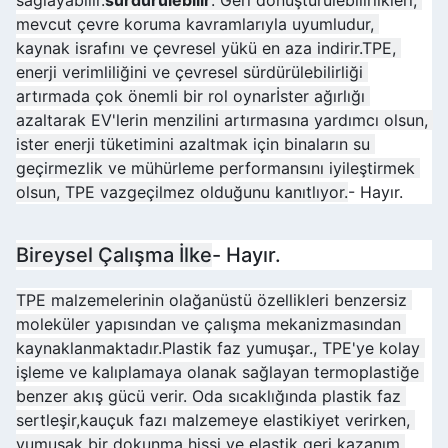
mevcut çevre koruma kavramlarıyla uyumludur, 
kaynak israfını ve çevresel yükü en aza indirir.TPE, 
enerji verimliliğini ve çevresel sürdürülebilirliği 
artırmada çok önemli bir rol oynarİster ağırlığı 
azaltarak EV'lerin menzilini artırmasına yardımcı olsun, 
ister enerji tüketimini azaltmak için binaların su 
geçirmezlik ve mühürleme performansını iyileştirmek 
olsun, TPE vazgeçilmez olduğunu kanıtlıyor.
- Hayır.
Bireysel Çalışma İlke
- Hayır.
TPE malzemelerinin olağanüstü özellikleri benzersiz 
moleküler yapısından ve çalışma mekanizmasından 
kaynaklanmaktadır.Plastik faz yumuşar., TPE'ye kolay 
işleme ve kalıplamaya olanak sağlayan termoplastiğe 
benzer akış gücü verir. Oda sıcaklığında plastik faz 
sertleşir,kauçuk fazı malzemeye elastikiyet verirken, 
yumuşak bir dokunma hissi ve elastik geri kazanım 