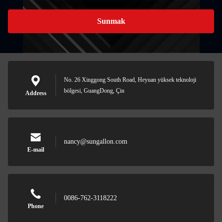
Sunmak
No. 26 Xinggong South Road, Heyuan yüksek teknoloji
bölgesi, GuangDong, Çin
Address
nancy@sungallon.com
E-mail
0086-762-3118222
Phone