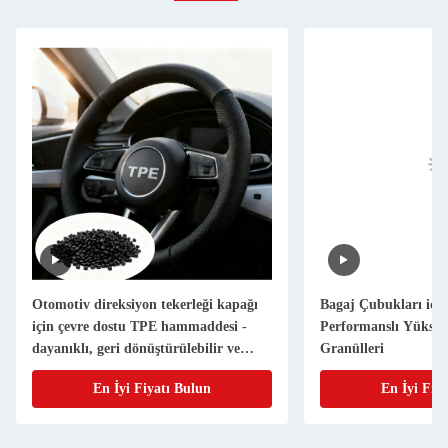
Otomotiv direksiyon tekerleği kapağı
Bagaj Çubukları içi
için çevre dostu TPE hammaddesi -
Performanslı Yüksek
dayanıklı, geri dönüştürülebilir ve
Granülleri
toksik değil.
En İyi Fiyatı Bulun
En İyi Fiy