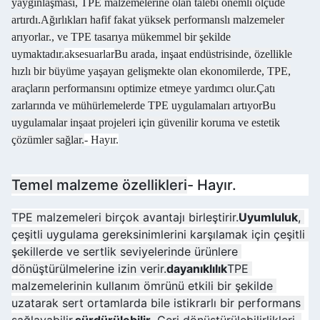
yaygınlaşması, TPE malzemelerine olan talebi önemli ölçüde
artırdı.Ağırlıkları hafif fakat yüksek performanslı malzemeler
arıyorlar., ve TPE tasarıya mükemmel bir şekilde
uymaktadır.
aksesuarlar
Bu arada, inşaat endüstrisinde, özellikle
hızlı bir büyüme yaşayan gelişmekte olan ekonomilerde, TPE,
araçların performansını optimize etmeye yardımcı olur.Çatı
zarlarında ve mühürlemelerde TPE uygulamaları artıyorBu
uygulamalar inşaat projeleri için güvenilir koruma ve estetik
çözümler sağlar.
- Hayır.
Temel malzeme özellikleri
- Hayır.
TPE malzemeleri birçok avantajı birleştirir.
Uyumluluk
, 
çeşitli uygulama gereksinimlerini karşılamak için çeşitli 
şekillerde ve sertlik seviyelerinde ürünlere 
dönüştürülmelerine izin verir.
dayanıklılık
TPE 
malzemelerinin kullanım ömrünü etkili bir şekilde 
uzatarak sert ortamlarda bile istikrarlı bir performans 
sağlayabilir.
sürdürülebilir
. Geri dönüştürülebilirlikleri, 