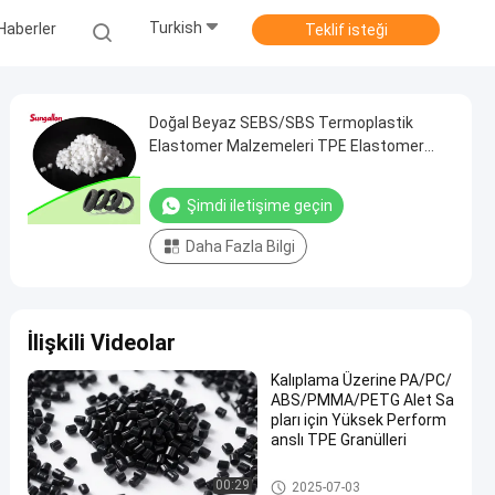
Turkish
Haberler
Teklif isteği
Doğal Beyaz SEBS/SBS Termoplastik
Elastomer Malzemeleri TPE Elastomer
Malzemeleri 10A-95A
Şimdi iletişime geçin
Daha Fazla Bilgi
İlişkili Videolar
Kalıplama Üzerine PA/PC/
ABS/PMMA/PETG Alet Sa
pları için Yüksek Perform
anslı TPE Granülleri
TPE hammaddesi
00:29
2025-07-03