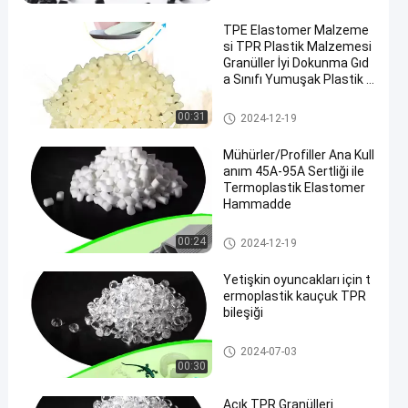
TPE Elastomer Malzeme
si TPR Plastik Malzemesi
Granüller İyi Dokunma Gıd
a Sınıfı Yumuşak Plastik P
laka kase için Güvenli
TPE granülleri
00:31
2024-12-19
Mühürler/Profiller Ana Kull
anım 45A-95A Sertliği ile
Termoplastik Elastomer
Hammadde
TPR hammaddesi
00:24
2024-12-19
Yetişkin oyuncakları için t
ermoplastik kauçuk TPR
bileşiği
Termoplastik Kauçuk TPR
2024-07-03
00:30
Açık TPR Granülleri