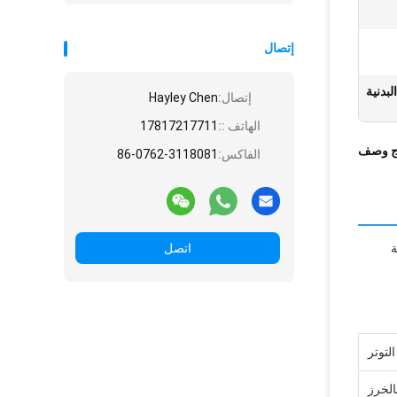
إتصال
إتصال:
Hayley Chen
الهاتف ::
17817217711
ج وصف
الفاكس:
86-0762-3118081
ة
اتصل
لتوتر
الخرز