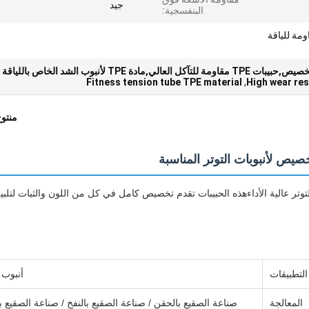
جيد
البنفسجية:
ة للياقة
Fitness tension tube TPE material
,
High wear re
منتو
لصناعة أنابيب التوتر عالية الأداءهذه الحبيبات تقدم تخصيص كامل في كل من اللون والثبات لتلبي
التطبيقات
أنبوب ا
المعالجة
صناعة الصقيع بالحقن / صناعة الصقيع بالنفخ / صناعة الصقيع ب