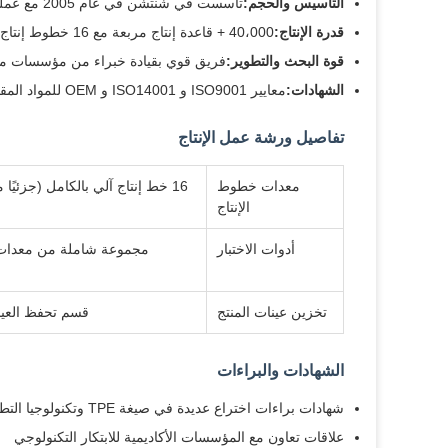
التأسيس والحجم:
تأسست في شنتشن في عام 2005 مع عمليات في هييوان ؛ توظف حوالي 110 موظف
قدرة الإنتاج:
40،000 + قاعدة إنتاج مربعة مع 16 خطوط إنتاج ذاتية التشغيل بالكامل
قوة البحث والتطوير:
فريق قوي بقيادة خبراء من مؤسسات مر
الشهادات:
معايير ISO9001 و ISO14001 و OEM للمواد المقيدة مع التحقق من امتثال SGS
تفاصيل ورشة عمل الإنتاج
معدات خطوط
16 خط إنتاج آلي بالكامل (جزئيًا من أوروبا واليابان) ؛ 4 خطوط إنتاج عينة مخصصة ؛ إنتاج سنوي يصل إلى 40،000 طن
الإنتاج
أدوات الاختبار
مجموعة شاملة من معدات اخت
تخزين عينات المنتج
قسم تحفظ العينات المت
الشهادات والبراءات
شهادات براءات اختراع عديدة في صيغة TPE وتكنولوجيا التطبيق
علاقات تعاون مع المؤسسات الأكاديمية للابتكار التكنولوجي