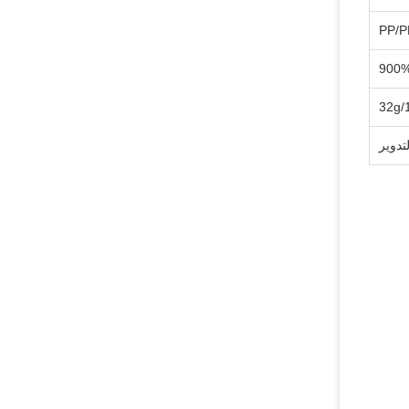
PP/P
900
32g/