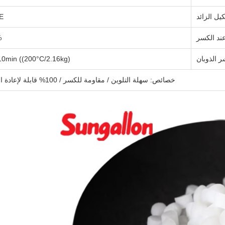
يل الزائد
E
عند الكسر
%
 الذوبان
10min ((200°C/2.16kg)
خصائص: سهلة التلوين / مقاومة للكسر / 100% قابلة لإعادة التدوير