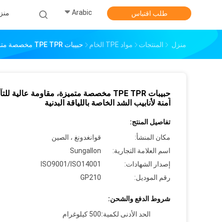
Arabic
منز
طلب اقتباس
منزل
المنتجات
مواد TPE الخام
حبيبات TPE TPR مخصصة متميزة، مقاومة عالية للتآكل، آمنة لأنابيب الشد الخاصة باللياقة البدنية
حبيبات TPE TPR مخصصة متميزة، مقاومة عالية للت
آمنة لأنابيب الشد الخاصة باللياقة البدنية
تفاصيل المنتج:
مكان المنشأ:
قوانغدونغ ، الصين
اسم العلامة التجارية:
Sungallon
إصدار الشهادات:
ISO9001/ISO14001
رقم الموديل:
GP210
شروط الدفع والشحن:
الحد الأدنى لكمية:
500 كيلوغرام