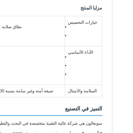
مزايا المنتج
خيارات التخصيص
نطاق صلابة: 20A-60D (يمكن ضبطها على نطاق واسع لتناسب متطلبات كثافة التوتر المختلفة
الأداء الأساسي
السلامة والامتثال
صيغة آمنة وغير سامة بنسبة 100٪ خالية من المواد الضارة ؛ صديقة للبشرة للاتصال المباشر أثناء الاستخدام الرياضي
التميز في التصنيع
سونغالون هي شركة عالية التقنية متخصصة في البحث والتطوير والتصنيع وا