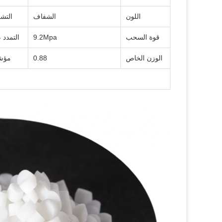
اللون
الشفاف
التشك
قوة السحب
9.2Mpa
التمدد 
الوزن الخاص
0.88
مؤشر