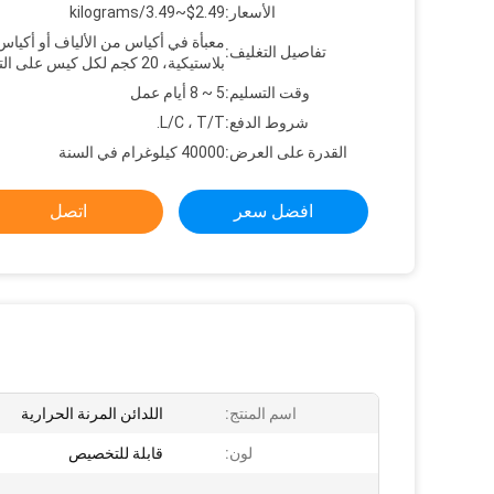
الأسعار:
$2.49~3.49/kilograms
معبأة في أكياس من الألياف أو أكياس
تفاصيل التغليف:
بلاستيكية، 20 كجم لكل كيس على التوالي
وقت التسليم:
5 ~ 8 أيام عمل
شروط الدفع:
L/C ، T/T.
القدرة على العرض:
40000 كيلوغرام في السنة
افضل سعر
اتصل
اسم المنتج:
اللدائن المرنة الحرارية
لون:
قابلة للتخصيص