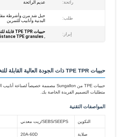
رائحة:
عديم الرائحة
حبل شد مرن وأشرطة مقاوم
طلب:
البدنية وأنابيب للتمرين
حبيبات TPE TPR قابلة للتخصيص,حبيبات TPE مقاومة للتآكل العالي,مادة TPE لأنبوب الشد الخاص باللياقة البدنية
إبراز:
sistance TPE granules
,
حبيبات TPE TPR ذات الجودة العالية القابلة للتخصيص لأنبوبات التوتر المناسبة
حبيبات TPE من Sungallon مصممة خصيصاً 
متطلبات التصميم الفريدة الخاصة بك.
المواصفات التقنية
التكوين
SEBS/SEEPS/زيت معدني
صلابة
20A-60D