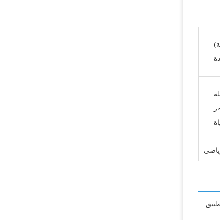
دة
لة
قر
اة