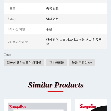
4포트:
중국 선전
5냄새:
냄새 없는
6자외선 저항:
좋은
탄성 장력 로프 피트니스 저항 밴드 운동 튜
7애플리케이션:
브
Tags:
열화성 엘라스토머 화합물
TPE 화합물
높은 투명성 tpe
Similar Products