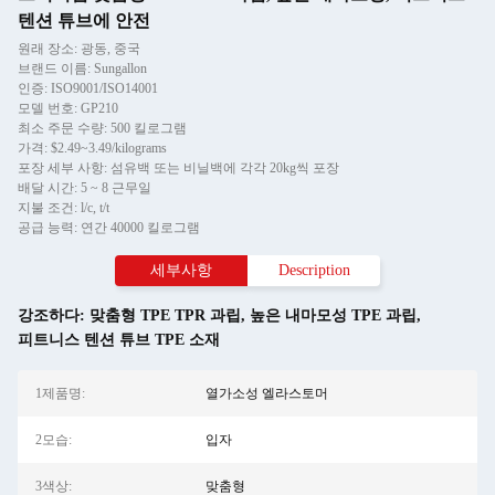
텐션 튜브에 안전
원래 장소: 광동, 중국
브랜드 이름: Sungallon
인증: ISO9001/ISO14001
모델 번호: GP210
최소 주문 수량: 500 킬로그램
가격: $2.49~3.49/kilograms
포장 세부 사항: 섬유백 또는 비닐백에 각각 20kg씩 포장
배달 시간: 5 ~ 8 근무일
지불 조건: l/c, t/t
공급 능력: 연간 40000 킬로그램
세부사항
Description
강조하다:
맞춤형 TPE TPR 과립
,
높은 내마모성 TPE 과립
,
피트니스 텐션 튜브 TPE 소재
1제품명:
열가소성 엘라스토머
2모습:
입자
3색상:
맞춤형