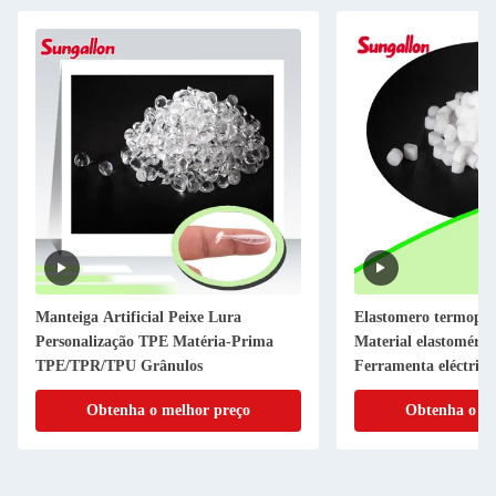
Manteiga Artificial Peixe Lura
Elastomero termoplá
Personalização TPE Matéria-Prima
Material elastoméric
TPE/TPR/TPU Grânulos
Ferramenta eléctrica
antiderrapante
Obtenha o melhor preço
Obtenha o me