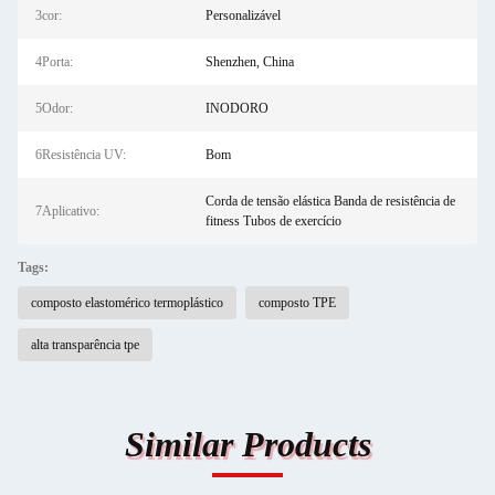
3cor:
Personalizável
4Porta:
Shenzhen, China
5Odor:
INODORO
6Resistência UV:
Bom
Corda de tensão elástica Banda de resistência de
7Aplicativo:
fitness Tubos de exercício
Tags:
composto elastomérico termoplástico
composto TPE
alta transparência tpe
Similar Products