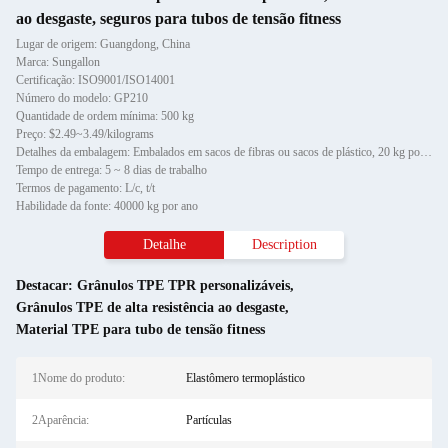
ao desgaste, seguros para tubos de tensão fitness
Lugar de origem: Guangdong, China
Marca: Sungallon
Certificação: ISO9001/ISO14001
Número do modelo: GP210
Quantidade de ordem mínima: 500 kg
Preço: $2.49~3.49/kilograms
Detalhes da embalagem: Embalados em sacos de fibras ou sacos de plástico, 20 kg por saco, respectivamente
Tempo de entrega: 5 ~ 8 dias de trabalho
Termos de pagamento: L/c, t/t
Habilidade da fonte: 40000 kg por ano
Detalhe
Description
Destacar:
Grânulos TPE TPR personalizáveis
,
Grânulos TPE de alta resistência ao desgaste
,
Material TPE para tubo de tensão fitness
1Nome do produto:
Elastômero termoplástico
2Aparência:
Partículas