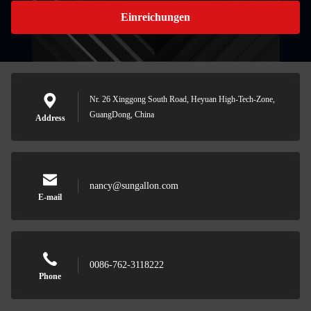
Einreichungen
Nr. 26 Xinggong South Road, Heyuan High-Tech-Zone,
GuangDong, China
Address
nancy@sungallon.com
E-mail
0086-762-3118222
Phone