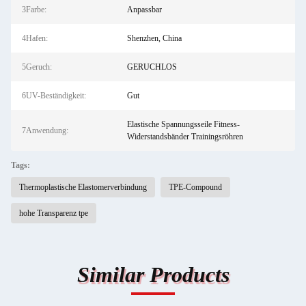
3Farbe:
Anpassbar
4Hafen:
Shenzhen, China
5Geruch:
GERUCHLOS
6UV-Beständigkeit:
Gut
Elastische Spannungsseile Fitness-
7Anwendung:
Widerstandsbänder Trainingsröhren
Tags:
Thermoplastische Elastomerverbindung
TPE-Compound
hohe Transparenz tpe
Similar Products