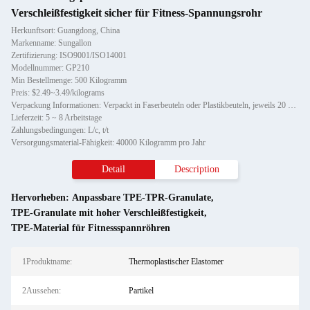
Verschleißfestigkeit sicher für Fitness-Spannungsrohr
Herkunftsort: Guangdong, China
Markenname: Sungallon
Zertifizierung: ISO9001/ISO14001
Modellnummer: GP210
Min Bestellmenge: 500 Kilogramm
Preis: $2.49~3.49/kilograms
Verpackung Informationen: Verpackt in Faserbeuteln oder Plastikbeuteln, jeweils 20 kg pro Beutel
Lieferzeit: 5 ~ 8 Arbeitstage
Zahlungsbedingungen: L/c, t/t
Versorgungsmaterial-Fähigkeit: 40000 Kilogramm pro Jahr
Detail
Description
Hervorheben:
Anpassbare TPE-TPR-Granulate
,
TPE-Granulate mit hoher Verschleißfestigkeit
,
TPE-Material für Fitnessspannröhren
1Produktname:
Thermoplastischer Elastomer
2Aussehen:
Partikel