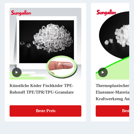
Künstliche Köder Fischköder TPE-
Thermoplastischer E
Rohstoff TPE/TPR/TPU-Granulate
Elastomer-Material P
Kraftwerkzeug Anti-
Beste Preis
Beste 