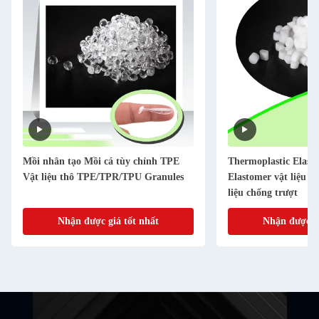
Mồi nhân tạo Mồi cá tùy chỉnh TPE
Thermoplastic Elas
Vật liệu thô TPE/TPR/TPU Granules
Elastomer vật liệu hạ
liệu chống trượt
Nhận được giá tốt nhất
Nhận được gi