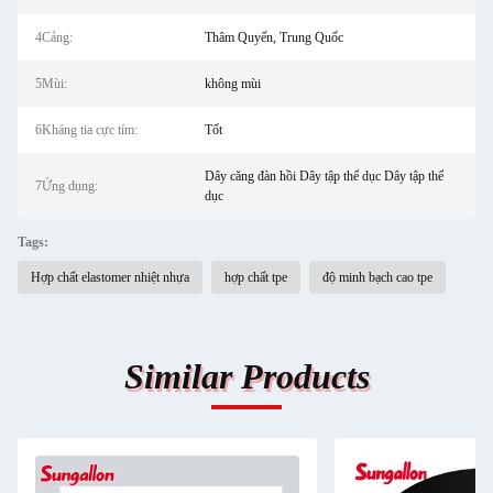
4Cảng:
Thâm Quyến, Trung Quốc
5Mùi:
không mùi
6Kháng tia cực tím:
Tốt
Dây căng đàn hồi Dây tập thể dục Dây tập thể
7Ứng dụng:
dục
Tags:
Hợp chất elastomer nhiệt nhựa
hợp chất tpe
độ minh bạch cao tpe
Similar Products