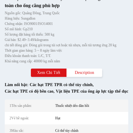
toàn cho ống căng phù hợp
Nguồn gốc: Quảng Đông, Trung Quốc
Hàng hiệu: Sungallon
Chứng nhận: ISO9001/ISO14001
Số mô hình: Gp210
Số lượng đặt hàng tối thiểu: 500 kg
Giá bán: $2.49~3.49/kilograms
chi tiết đóng gói: Đóng gói trong túi sợi hoặc túi nhựa, mỗi túi tương ứng 20 kg
Thời gian giao hàng: 5 ~ 8 ngày làm việc
Điều khoản thanh toán: L/C, T/T.
Khả năng cung cấp: 40000 kg mỗi năm
Xem Chi Tiết
Description
Làm nổi bật:
Các hạt TPE TPR có thể tùy chỉnh
,
Các hạt TPE có độ bền cao
,
Vật liệu TPE của ống áp lực tập thể dục
1Tên sản phẩm:
Thuốc nhiệt dẻo đàn hồi
2Vẻ bề ngoài:
Hạt
3Màu sắc:
Có thể tùy chỉnh