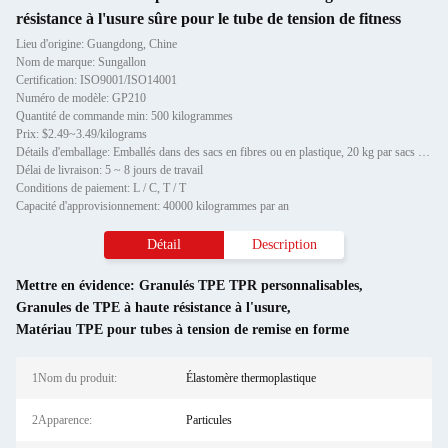
résistance à l'usure sûre pour le tube de tension de fitness
Lieu d'origine: Guangdong, Chine
Nom de marque: Sungallon
Certification: ISO9001/ISO14001
Numéro de modèle: GP210
Quantité de commande min: 500 kilogrammes
Prix: $2.49~3.49/kilograms
Détails d'emballage: Emballés dans des sacs en fibres ou en plastique, 20 kg par sacs respectivement
Délai de livraison: 5 ~ 8 jours de travail
Conditions de paiement: L / C, T / T
Capacité d'approvisionnement: 40000 kilogrammes par an
Détail
Description
Mettre en évidence:
Granulés TPE TPR personnalisables
,
Granules de TPE à haute résistance à l'usure
,
Matériau TPE pour tubes à tension de remise en forme
1Nom du produit:
Élastomère thermoplastique
2Apparence:
Particules