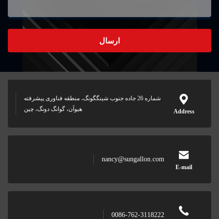
ارسال
شماره 26 جاده جنوب شینگگونگ، منطقه فناوری پیشرفته
هیوآن، گوانگ دونگ، چین
Addr
nancy@sungallon.com
E-ma
0086-762-3118222