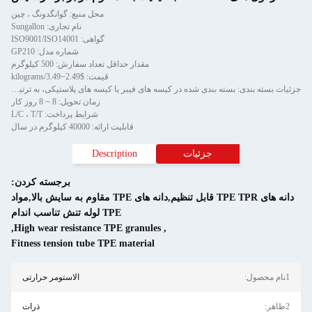
محل منبع: گوانگدونگ ، چین
نام تجاری: Sungallon
گواهی: ISO9001/ISO14001
شماره مدل: GP210
مقدار حداقل تعداد سفارش: 500 کیلوگرم
قیمت: $2.49~3.49/kilograms
جزئیات بسته بندی: بسته بندی شده در کیسه های فیبر یا کیسه های پلاستیکی، به ترتیب 20 کیلوگرم در هر کیسه
زمان تحویل: 8 ~ 8 روز کار
شرایط پرداخت: L/C ، T/T
قابلیت ارائه: 40000 کیلوگرم در سال
جزئیات
Description
برجسته کردن:
دانه های TPE TPR قابل تنظیم,دانه های TPE مقاوم به سایش بالا,مواد
TPE لوله تنش تناسب اندام
,
High wear resistance TPE granules
,
Fitness tension tube TPE material
الاستومر حرارتی
ذرات