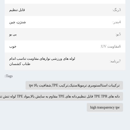
قابل تنظیم
شنژن، چین
بی بو
خوب
لوله های ورزشی نوارهای مقاومت تناسب اندام
طناب کشسان
Tags:
استالستومری ترموپلاستیک,ترکیب TPE,شفافیت بالا tpe
ا,مواد TPE لوله تنش تناسب اندام
high transparen