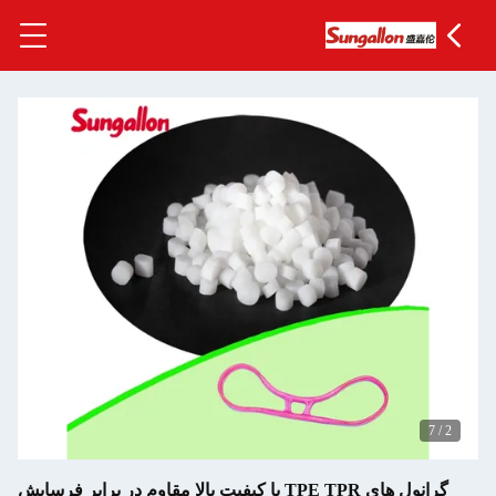
TPE  با کیفیت بالا مقاوم در برابر فرسایش