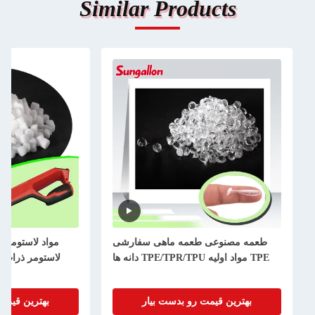
Similar Products
طعمه مصنوعی طعمه ماهی سفارشی
TPE مواد اولیه TPE/TPR/TPU دانه ها
لاستومر ذرات ابزار برق م
بهترین قیمت رو بدست بیار
بهترین قیمت رو بدست ب